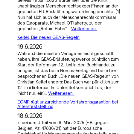
Bereits im Juni 2026 wurde hier über die Kritik
unabhängiger Menschenrechtsexpert*innen an der
geplanten EU-Rückführungsverordnung berichtet.[1]
Nun hat sich auch der Menschenrechtskommissar
des Europarats, Michael O’Flaherty, zu den
geplanten „Return Hubs“…
Weiterlesen..
Keitel, Die neuen GEAS-Regeln
19.6.2026
Während die meisten Verlage es nicht geschafft
haben, ihre GEAS-Erläuterungswerke pünktlich zum
Start der Reform am 12. Juni in den Buchhandel zu
bringen, ist das beim Nomos-Verlag und beim hier
besprochenen Buch „Die neuen GEAS-Regeln“ von
Christian Keitel anders: Das Buch war pünktlich zum
12. Juni lieferbar. Im Untertitel verspricht es, der
(nicht nur: ein)…
Weiterlesen..
EGMR rügt unzureichende Verfahrensgarantien bei
Altersfeststellung
18.6.2026
In seinem Urteil vom 6. März 2025 (F.B. gegen
Belgien, Az. 47836/21) hat der Europäische
Gerichtshof für Menschenrechte festgestellt, dass