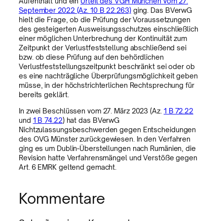
Aufenthalt und ein
Urteil des VGH München vom 27.
September 2022 (Az. 10 B 22.263)
ging. Das BVerwG
hielt die Frage, ob die Prüfung der Voraussetzungen
des gesteigerten Ausweisungsschutzes einschließlich
einer möglichen Unterbrechung der Kontinuität zum
Zeitpunkt der Verlustfeststellung abschließend sei
bzw. ob diese Prüfung auf den behördlichen
Verlustfeststellungszeitpunkt beschränkt sei oder ob
es eine nachträgliche Überprüfungsmöglichkeit geben
müsse, in der höchstrichterlichen Rechtsprechung für
bereits geklärt.
In zwei Beschlüssen vom 27. März 2023 (Az.
1 B 72.22
und
1 B 74.22
) hat das BVerwG
Nichtzulassungsbeschwerden gegen Entscheidungen
des OVG Münster zurückgewiesen. In den Verfahren
ging es um Dublin-Überstellungen nach Rumänien, die
Revision hatte Verfahrensmängel und Verstöße gegen
Art. 6 EMRK geltend gemacht.
Kommentare