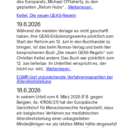
des Europarats, Michael O’Flaherty, zu den
geplanten „Return Hubs“…
Weiterlesen..
Keitel, Die neuen GEAS-Regeln
19.6.2026
Während die meisten Verlage es nicht geschafft
haben, ihre GEAS-Erläuterungswerke pünktlich zum
Start der Reform am 12. Juni in den Buchhandel zu
bringen, ist das beim Nomos-Verlag und beim hier
besprochenen Buch „Die neuen GEAS-Regeln“ von
Christian Keitel anders: Das Buch war pünktlich zum
12. Juni lieferbar. Im Untertitel verspricht es, der
(nicht nur: ein)…
Weiterlesen..
EGMR rügt unzureichende Verfahrensgarantien bei
Altersfeststellung
18.6.2026
In seinem Urteil vom 6. März 2025 (F.B. gegen
Belgien, Az. 47836/21) hat der Europäische
Gerichtshof für Menschenrechte festgestellt, dass
ein belgisches Verfahren zur medizinischen
Altersfeststellung einer unbegleiteten
Minderjährigen nur als letztes Mittel hätte eingesetzt