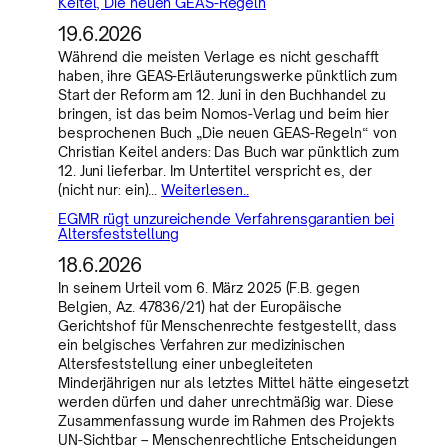
Keitel, Die neuen GEAS-Regeln
19.6.2026
Während die meisten Verlage es nicht geschafft
haben, ihre GEAS-Erläuterungswerke pünktlich zum
Start der Reform am 12. Juni in den Buchhandel zu
bringen, ist das beim Nomos-Verlag und beim hier
besprochenen Buch „Die neuen GEAS-Regeln“ von
Christian Keitel anders: Das Buch war pünktlich zum
12. Juni lieferbar. Im Untertitel verspricht es, der
(nicht nur: ein)…
Weiterlesen..
EGMR rügt unzureichende Verfahrensgarantien bei
Altersfeststellung
18.6.2026
In seinem Urteil vom 6. März 2025 (F.B. gegen
Belgien, Az. 47836/21) hat der Europäische
Gerichtshof für Menschenrechte festgestellt, dass
ein belgisches Verfahren zur medizinischen
Altersfeststellung einer unbegleiteten
Minderjährigen nur als letztes Mittel hätte eingesetzt
werden dürfen und daher unrechtmäßig war. Diese
Zusammenfassung wurde im Rahmen des Projekts
UN-Sichtbar – Menschenrechtliche Entscheidungen