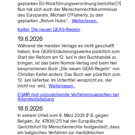
geplanten EU-Rückführungsverordnung berichtet.[1]
Nun hat sich auch der Menschenrechtskommissar
des Europarats, Michael O’Flaherty, zu den
geplanten „Return Hubs“…
Weiterlesen..
Keitel, Die neuen GEAS-Regeln
19.6.2026
Während die meisten Verlage es nicht geschafft
haben, ihre GEAS-Erläuterungswerke pünktlich zum
Start der Reform am 12. Juni in den Buchhandel zu
bringen, ist das beim Nomos-Verlag und beim hier
besprochenen Buch „Die neuen GEAS-Regeln“ von
Christian Keitel anders: Das Buch war pünktlich zum
12. Juni lieferbar. Im Untertitel verspricht es, der
(nicht nur: ein)…
Weiterlesen..
EGMR rügt unzureichende Verfahrensgarantien bei
Altersfeststellung
18.6.2026
In seinem Urteil vom 6. März 2025 (F.B. gegen
Belgien, Az. 47836/21) hat der Europäische
Gerichtshof für Menschenrechte festgestellt, dass
ein belgisches Verfahren zur medizinischen