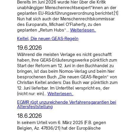
Bereits im Juni 2026 wurde hier über die Kritik
unabhängiger Menschenrechtsexpert*innen an der
geplanten EU-Rückführungsverordnung berichtet.[1]
Nun hat sich auch der Menschenrechtskommissar
des Europarats, Michael O’Flaherty, zu den
geplanten „Return Hubs“…
Weiterlesen..
Keitel, Die neuen GEAS-Regeln
19.6.2026
Während die meisten Verlage es nicht geschafft
haben, ihre GEAS-Erläuterungswerke pünktlich zum
Start der Reform am 12. Juni in den Buchhandel zu
bringen, ist das beim Nomos-Verlag und beim hier
besprochenen Buch „Die neuen GEAS-Regeln“ von
Christian Keitel anders: Das Buch war pünktlich zum
12. Juni lieferbar. Im Untertitel verspricht es, der
(nicht nur: ein)…
Weiterlesen..
EGMR rügt unzureichende Verfahrensgarantien bei
Altersfeststellung
18.6.2026
In seinem Urteil vom 6. März 2025 (F.B. gegen
Belgien, Az. 47836/21) hat der Europäische