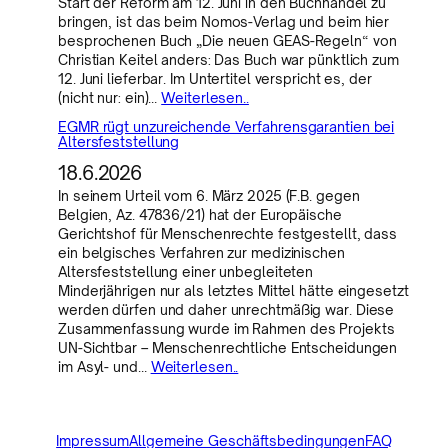
Start der Reform am 12. Juni in den Buchhandel zu
bringen, ist das beim Nomos-Verlag und beim hier
besprochenen Buch „Die neuen GEAS-Regeln“ von
Christian Keitel anders: Das Buch war pünktlich zum
12. Juni lieferbar. Im Untertitel verspricht es, der
(nicht nur: ein)…
Weiterlesen..
EGMR rügt unzureichende Verfahrensgarantien bei
Altersfeststellung
18.6.2026
In seinem Urteil vom 6. März 2025 (F.B. gegen
Belgien, Az. 47836/21) hat der Europäische
Gerichtshof für Menschenrechte festgestellt, dass
ein belgisches Verfahren zur medizinischen
Altersfeststellung einer unbegleiteten
Minderjährigen nur als letztes Mittel hätte eingesetzt
werden dürfen und daher unrechtmäßig war. Diese
Zusammenfassung wurde im Rahmen des Projekts
UN-Sichtbar – Menschenrechtliche Entscheidungen
im Asyl- und…
Weiterlesen..
Impressum
Allgemeine Geschäftsbedingungen
FAQ