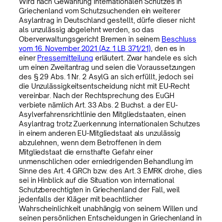
Wird nach Gewährung internationalen Schutzes in
Griechenland vom Schutzsuchenden ein weiterer
Asylantrag in Deutschland gestellt, dürfe dieser nicht
als unzulässig abgelehnt werden, so das
Oberverwaltungsgericht Bremen in seinem
Beschluss
vom 16. November 2021 (Az. 1 LB 371/21)
, den es in
einer
Pressemitteilung
erläutert. Zwar handele es sich
um einen Zweitantrag und seien die Voraussetzungen
des § 29 Abs. 1 Nr. 2 AsylG an sich erfüllt, jedoch sei
die Unzulässigkeitsentscheidung nicht mit EU-Recht
vereinbar. Nach der Rechtsprechung des EuGH
verbiete nämlich Art. 33 Abs. 2 Buchst. a der EU-
Asylverfahrensrichtlinie den Mitgliedstaaten, einen
Asylantrag trotz Zuerkennung internationalen Schutzes
in einem anderen EU-Mitgliedstaat als unzulässig
abzulehnen, wenn dem Betroffenen in dem
Mitgliedstaat die ernsthafte Gefahr einer
unmenschlichen oder erniedrigenden Behandlung im
Sinne des Art. 4 GRCh bzw. des Art. 3 EMRK drohe, dies
sei in Hinblick auf die Situation von international
Schutzberechtigten in Griechenland der Fall, weil
jedenfalls der Kläger mit beachtlicher
Wahrscheinlichkeit unabhängig von seinem Willen und
seinen persönlichen Entscheidungen in Griechenland in