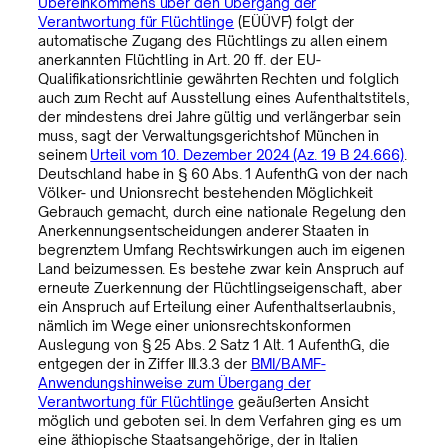
Übereinkommens über den Übergang der
Verantwortung für Flüchtlinge
(EÜÜVF) folgt der
automatische Zugang des Flüchtlings zu allen einem
anerkannten Flüchtling in Art. 20 ff. der EU-
Qualifikationsrichtlinie gewährten Rechten und folglich
auch zum Recht auf Ausstellung eines Aufenthaltstitels,
der mindestens drei Jahre gültig und verlängerbar sein
muss, sagt der Verwaltungsgerichtshof München in
seinem
Urteil vom 10. Dezember 2024 (Az. 19 B 24.666)
.
Deutschland habe in § 60 Abs. 1 AufenthG von der nach
Völker- und Unionsrecht bestehenden Möglichkeit
Gebrauch gemacht, durch eine nationale Regelung den
Anerkennungsentscheidungen anderer Staaten in
begrenztem Umfang Rechtswirkungen auch im eigenen
Land beizumessen. Es bestehe zwar kein Anspruch auf
erneute Zuerkennung der Flüchtlingseigenschaft, aber
ein Anspruch auf Erteilung einer Aufenthaltserlaubnis,
nämlich im Wege einer unionsrechtskonformen
Auslegung von § 25 Abs. 2 Satz 1 Alt. 1 AufenthG, die
entgegen der in Ziffer III.3.3 der
BMI/BAMF-
Anwendungshinweise zum Übergang der
Verantwortung für Flüchtlinge
geäußerten Ansicht
möglich und geboten sei. In dem Verfahren ging es um
eine äthiopische Staatsangehörige, der in Italien