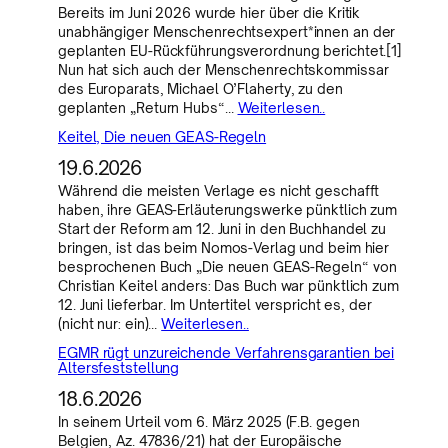
Bereits im Juni 2026 wurde hier über die Kritik
unabhängiger Menschenrechtsexpert*innen an der
geplanten EU-Rückführungsverordnung berichtet.[1]
Nun hat sich auch der Menschenrechtskommissar
des Europarats, Michael O’Flaherty, zu den
geplanten „Return Hubs“…
Weiterlesen..
Keitel, Die neuen GEAS-Regeln
19.6.2026
Während die meisten Verlage es nicht geschafft
haben, ihre GEAS-Erläuterungswerke pünktlich zum
Start der Reform am 12. Juni in den Buchhandel zu
bringen, ist das beim Nomos-Verlag und beim hier
besprochenen Buch „Die neuen GEAS-Regeln“ von
Christian Keitel anders: Das Buch war pünktlich zum
12. Juni lieferbar. Im Untertitel verspricht es, der
(nicht nur: ein)…
Weiterlesen..
EGMR rügt unzureichende Verfahrensgarantien bei
Altersfeststellung
18.6.2026
In seinem Urteil vom 6. März 2025 (F.B. gegen
Belgien, Az. 47836/21) hat der Europäische