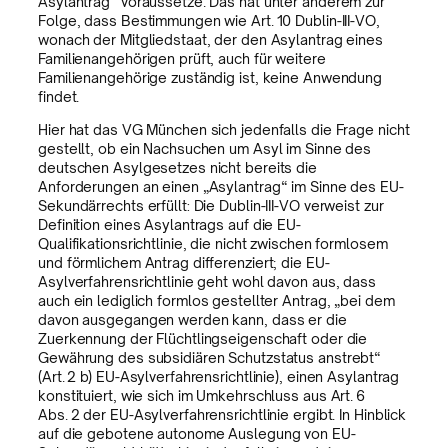
Asylantrag“ voraussetze. Das hat unter anderem zur
Folge, dass Bestimmungen wie Art. 10 Dublin-III-VO,
wonach der Mitgliedstaat, der den Asylantrag eines
Familienangehörigen prüft, auch für weitere
Familienangehörige zuständig ist, keine Anwendung
findet.
Hier hat das VG München sich jedenfalls die Frage nicht
gestellt, ob ein Nachsuchen um Asyl im Sinne des
deutschen Asylgesetzes nicht bereits die
Anforderungen an einen „Asylantrag“ im Sinne des EU-
Sekundärrechts erfüllt: Die Dublin-III-VO verweist zur
Definition eines Asylantrags auf die EU-
Qualifikationsrichtlinie, die nicht zwischen formlosem
und förmlichem Antrag differenziert; die EU-
Asylverfahrensrichtlinie geht wohl davon aus, dass
auch ein lediglich formlos gestellter Antrag, „bei dem
davon ausgegangen werden kann, dass er die
Zuerkennung der Flüchtlingseigenschaft oder die
Gewährung des subsidiären Schutzstatus anstrebt“
(Art. 2 b) EU-Asylverfahrensrichtlinie), einen Asylantrag
konstituiert, wie sich im Umkehrschluss aus Art. 6
Abs. 2 der EU-Asylverfahrensrichtlinie ergibt. In Hinblick
auf die gebotene autonome Auslegung von EU-