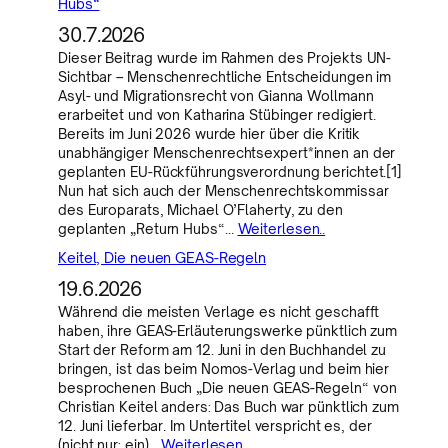
Hubs“
30.7.2026
Dieser Beitrag wurde im Rahmen des Projekts UN-
Sichtbar – Menschenrechtliche Entscheidungen im
Asyl- und Migrationsrecht von Gianna Wollmann
erarbeitet und von Katharina Stübinger redigiert.
Bereits im Juni 2026 wurde hier über die Kritik
unabhängiger Menschenrechtsexpert*innen an der
geplanten EU-Rückführungsverordnung berichtet.[1]
Nun hat sich auch der Menschenrechtskommissar
des Europarats, Michael O’Flaherty, zu den
geplanten „Return Hubs“…
Weiterlesen..
Keitel, Die neuen GEAS-Regeln
19.6.2026
Während die meisten Verlage es nicht geschafft
haben, ihre GEAS-Erläuterungswerke pünktlich zum
Start der Reform am 12. Juni in den Buchhandel zu
bringen, ist das beim Nomos-Verlag und beim hier
besprochenen Buch „Die neuen GEAS-Regeln“ von
Christian Keitel anders: Das Buch war pünktlich zum
12. Juni lieferbar. Im Untertitel verspricht es, der
(nicht nur: ein)…
Weiterlesen..