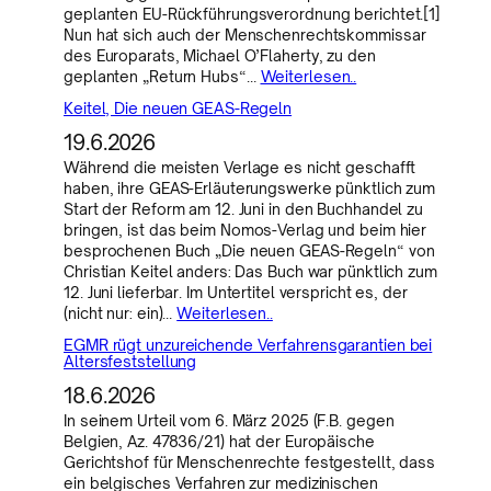
geplanten EU-Rückführungsverordnung berichtet.[1]
Nun hat sich auch der Menschenrechtskommissar
des Europarats, Michael O’Flaherty, zu den
geplanten „Return Hubs“…
Weiterlesen..
Keitel, Die neuen GEAS-Regeln
19.6.2026
Während die meisten Verlage es nicht geschafft
haben, ihre GEAS-Erläuterungswerke pünktlich zum
Start der Reform am 12. Juni in den Buchhandel zu
bringen, ist das beim Nomos-Verlag und beim hier
besprochenen Buch „Die neuen GEAS-Regeln“ von
Christian Keitel anders: Das Buch war pünktlich zum
12. Juni lieferbar. Im Untertitel verspricht es, der
(nicht nur: ein)…
Weiterlesen..
EGMR rügt unzureichende Verfahrensgarantien bei
Altersfeststellung
18.6.2026
In seinem Urteil vom 6. März 2025 (F.B. gegen
Belgien, Az. 47836/21) hat der Europäische
Gerichtshof für Menschenrechte festgestellt, dass
ein belgisches Verfahren zur medizinischen