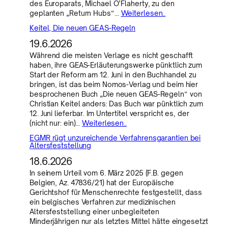
des Europarats, Michael O’Flaherty, zu den
geplanten „Return Hubs“…
Weiterlesen..
Keitel, Die neuen GEAS-Regeln
19.6.2026
Während die meisten Verlage es nicht geschafft
haben, ihre GEAS-Erläuterungswerke pünktlich zum
Start der Reform am 12. Juni in den Buchhandel zu
bringen, ist das beim Nomos-Verlag und beim hier
besprochenen Buch „Die neuen GEAS-Regeln“ von
Christian Keitel anders: Das Buch war pünktlich zum
12. Juni lieferbar. Im Untertitel verspricht es, der
(nicht nur: ein)…
Weiterlesen..
EGMR rügt unzureichende Verfahrensgarantien bei
Altersfeststellung
18.6.2026
In seinem Urteil vom 6. März 2025 (F.B. gegen
Belgien, Az. 47836/21) hat der Europäische
Gerichtshof für Menschenrechte festgestellt, dass
ein belgisches Verfahren zur medizinischen
Altersfeststellung einer unbegleiteten
Minderjährigen nur als letztes Mittel hätte eingesetzt