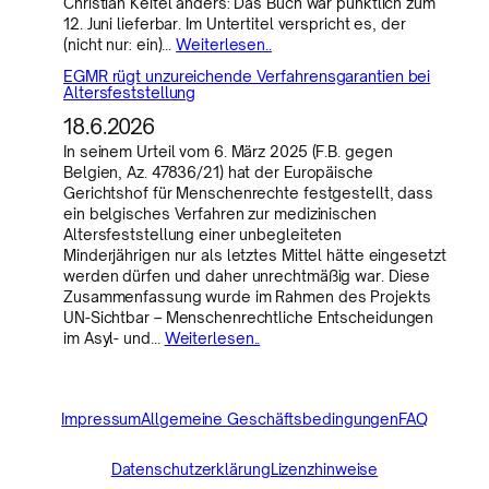
Christian Keitel anders: Das Buch war pünktlich zum
12. Juni lieferbar. Im Untertitel verspricht es, der
(nicht nur: ein)…
Weiterlesen..
EGMR rügt unzureichende Verfahrensgarantien bei
Altersfeststellung
18.6.2026
In seinem Urteil vom 6. März 2025 (F.B. gegen
Belgien, Az. 47836/21) hat der Europäische
Gerichtshof für Menschenrechte festgestellt, dass
ein belgisches Verfahren zur medizinischen
Altersfeststellung einer unbegleiteten
Minderjährigen nur als letztes Mittel hätte eingesetzt
werden dürfen und daher unrechtmäßig war. Diese
Zusammenfassung wurde im Rahmen des Projekts
UN-Sichtbar – Menschenrechtliche Entscheidungen
im Asyl- und…
Weiterlesen..
Impressum
Allgemeine Geschäftsbedingungen
FAQ
Datenschutzerklärung
Lizenzhinweise