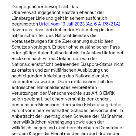
Demgegenüber bewegt sich das
Oberverwaltungsgericht Bautzen eher auf der
Lüneburger Linie und geht in seinem ausführlich
begründeten
Urteil vom 19. Juli 2023 (Az. 6 A 178/21.A)
davon aus, dass bei drohender Einberufung in den
militärischen Teil des Nationaldienstes die
Voraussetzungen für die Zuerkennung subsidiären
Schutzes vorliegen. Eritreer ohne ausländischen Pass
oder gültige Aufenthaltserlaubnis im Ausland liefen bei
Rückkehr nach Eritrea Gefahr, den von der
Nationaldienstpflicht befreienden Diaspora-Status nicht
zu erhalten und zur militärischen Ausbildung und
nachfolgenden Ableistung des Nationaldienstes
einberufen zu werden. Die im militärischen Teil des
eritreischen Nationaldienstes verbreiteten
Verletzungen der Menschenrechte aus Art. 3 EMRK
seien geeignet, bei einem vernünftig denkenden,
besonnenen Menschen, dem seine Einberufung drohe,
Furcht vor einem ernsthaften Schaden hervorzurufen. In
Anbetracht der unerträglichen Schwere der Maßnahme,
ihrer willkürlichen Verhängung sowie auch der
willkürlich langen und nicht berechenbaren Dienstdauer
sei dem Kläger die Hinnahme des ihm dort drohenden