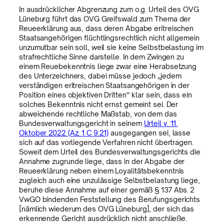
In ausdrücklicher Abgrenzung zum o.g. Urteil des OVG
Lüneburg führt das OVG Greifswald zum Thema der
Reueerklärung aus, dass deren Abgabe eritreischen
Staatsangehörigen flüchtlingsrechtlich nicht allgemein
unzumutbar sein soll, weil sie keine Selbstbelastung im
strafrechtliche Sinne darstelle. In dem Zwingen zu
einem Reuebekenntnis liege zwar eine Herabsetzung
des Unterzeichners, dabei müsse jedoch „jedem
verständigen eritreischen Staatsangehörigen in der
Position eines objektiven Dritten“ klar sein, dass ein
solches Bekenntnis nicht ernst gemeint sei. Der
abweichende rechtliche Maßstab, von dem das
Bundesverwaltungsgericht in seinem
Urteil v. 11.
Oktober 2022 (Az. 1 C 9.21)
ausgegangen sei, lasse
sich auf das vorliegende Verfahren nicht übertragen.
Soweit dem Urteil des Bundesverwaltungsgerichts die
Annahme zugrunde liege, dass in der Abgabe der
Reueerklärung neben einem Loyalitätsbekenntnis
zugleich auch eine unzulässige Selbstbelastung liege,
beruhe diese Annahme auf einer gemäß § 137 Abs. 2
VwGO bindenden Feststellung des Berufungsgerichts
[nämlich wiederum des OVG Lüneburg], der sich das
erkennende Gericht ausdrücklich nicht anschließe.