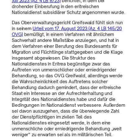
Juli 2023 (Az. 4 LB 8/23)
berichtet, in dem bei
drohender Einberufung in den eritreischen
Nationaldienst subsidiärer Schutz angenommen wurde.
Das Oberverwaltungsgericht Greifswald fühlt sich nun
in seinem
Urteil vom 17. August 2023 (Az. 4 LB 145/20
OVG)
bemüßigt, in einem Verfahren mit ähnlichem
Sachverhalt andere Maßstäbe anzulegen, und hat in
dem Verfahren einer Berufung des Bundesamts für
Migration und Flüchtlinge stattgegeben und die Klage
insgesamt abgewiesen. Die Struktur des
Nationaldienstes in Eritrea begünstige zwar das
Auftreten von unmenschlicher oder erniedrigender
Behandlung, so das OVG Greifwald, allerdings werde
die Wahrscheinlichkeit des Auftretens solcher
Behandlung dadurch gemindert, dass der eritreische
Staat ein Interesse an der Aufrechterhaltung und
Integrität des Nationaldienstes habe und dafür die
Bedingungen im Nationaldienst verbessere. Außerdem
sei davon auszugehen, dass die überwiegende Zahl
der Dienstpflichtigen im zivilen Teil des
Nationaldienstes eingesetzt werde, in dem eine
unmenschliche oder erniedrigende Behandlung „weit
weniger“ zu erwarten sei als im militärischen Teil.