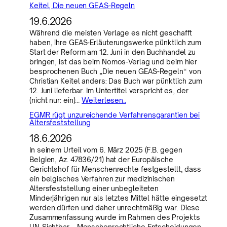
Keitel, Die neuen GEAS-Regeln
19.6.2026
Während die meisten Verlage es nicht geschafft
haben, ihre GEAS-Erläuterungswerke pünktlich zum
Start der Reform am 12. Juni in den Buchhandel zu
bringen, ist das beim Nomos-Verlag und beim hier
besprochenen Buch „Die neuen GEAS-Regeln“ von
Christian Keitel anders: Das Buch war pünktlich zum
12. Juni lieferbar. Im Untertitel verspricht es, der
(nicht nur: ein)…
Weiterlesen..
EGMR rügt unzureichende Verfahrensgarantien bei
Altersfeststellung
18.6.2026
In seinem Urteil vom 6. März 2025 (F.B. gegen
Belgien, Az. 47836/21) hat der Europäische
Gerichtshof für Menschenrechte festgestellt, dass
ein belgisches Verfahren zur medizinischen
Altersfeststellung einer unbegleiteten
Minderjährigen nur als letztes Mittel hätte eingesetzt
werden dürfen und daher unrechtmäßig war. Diese
Zusammenfassung wurde im Rahmen des Projekts
UN-Sichtbar – Menschenrechtliche Entscheidungen