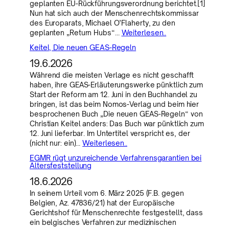
geplanten EU-Rückführungsverordnung berichtet.[1]
Nun hat sich auch der Menschenrechtskommissar
des Europarats, Michael O’Flaherty, zu den
geplanten „Return Hubs“…
Weiterlesen..
Keitel, Die neuen GEAS-Regeln
19.6.2026
Während die meisten Verlage es nicht geschafft
haben, ihre GEAS-Erläuterungswerke pünktlich zum
Start der Reform am 12. Juni in den Buchhandel zu
bringen, ist das beim Nomos-Verlag und beim hier
besprochenen Buch „Die neuen GEAS-Regeln“ von
Christian Keitel anders: Das Buch war pünktlich zum
12. Juni lieferbar. Im Untertitel verspricht es, der
(nicht nur: ein)…
Weiterlesen..
EGMR rügt unzureichende Verfahrensgarantien bei
Altersfeststellung
18.6.2026
In seinem Urteil vom 6. März 2025 (F.B. gegen
Belgien, Az. 47836/21) hat der Europäische
Gerichtshof für Menschenrechte festgestellt, dass
ein belgisches Verfahren zur medizinischen