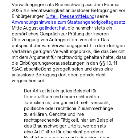
Verwaltungsgerichts Braunschweig aus dem Februar
2025 zur Rechtswidrigkeit anlassloser Befragungen vor
Einbürgerungen (
Urteil
,
Pressemitteilung
) seine
Anwendungshinweise zum Staatsangehörigkeitsgesetz
Mitte August
geändert hat
, die nunmehr stets ein
persönliches Gespräch zur Prüfung der inneren
Überzeugung von Antragstellern vorsehen. Das
entspricht der vom Verwaltungsgericht in dem dortigen
Verfahren gerügten Verwaltungspraxis, die das Gericht
mit dem Argument für rechtswidrig gehalten hatte, dass
die Einbürgerungsvoraussetzungen in den §§ 10, 11
StAG abschließend geregelt seien und dass eine
anlasslose Befragung dort eben gerade nicht
vorgesehen sei.
Der Artikel ist ein gutes Beispiel für
tendenziösen und darum schlechten
Journalismus, der gar nicht mehr versucht,
politische oder rechtliche Zusammenhänge
zu erklären. Gerichte und ihre
rechtsprechende Tätigkeit, hier am Beispiel
des Braunschweiger Urteils, werden als
eine Art Chiffre für eine nicht genehme
Rechtslage gesehen und adressiert, über