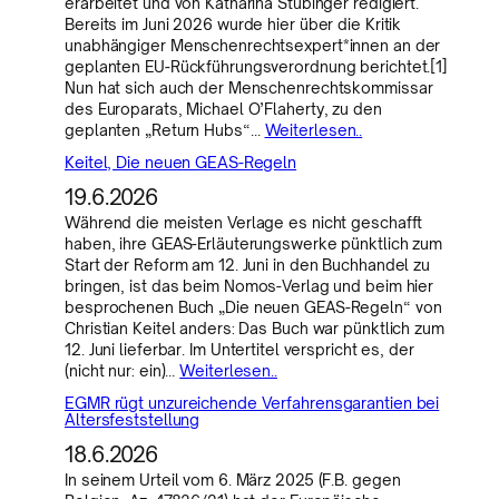
erarbeitet und von Katharina Stübinger redigiert.
Bereits im Juni 2026 wurde hier über die Kritik
unabhängiger Menschenrechtsexpert*innen an der
geplanten EU-Rückführungsverordnung berichtet.[1]
Nun hat sich auch der Menschenrechtskommissar
des Europarats, Michael O’Flaherty, zu den
geplanten „Return Hubs“…
Weiterlesen..
Keitel, Die neuen GEAS-Regeln
19.6.2026
Während die meisten Verlage es nicht geschafft
haben, ihre GEAS-Erläuterungswerke pünktlich zum
Start der Reform am 12. Juni in den Buchhandel zu
bringen, ist das beim Nomos-Verlag und beim hier
besprochenen Buch „Die neuen GEAS-Regeln“ von
Christian Keitel anders: Das Buch war pünktlich zum
12. Juni lieferbar. Im Untertitel verspricht es, der
(nicht nur: ein)…
Weiterlesen..
EGMR rügt unzureichende Verfahrensgarantien bei
Altersfeststellung
18.6.2026
In seinem Urteil vom 6. März 2025 (F.B. gegen