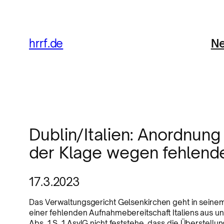
Ne
hrrf.de
Dublin/Italien: Anordnun
der Klage wegen fehlend
17.3.2023
Das Verwaltungsgericht Gelsenkirchen geht in sein
einer fehlenden Aufnahmebereitschaft Italiens aus u
Abs. 1 S. 1 AsylG nicht feststehe, dass die Überstel