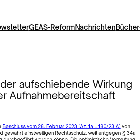
wsletter
GEAS-Reform
Nachrichten
Bücher
g der aufschiebende Wirkung
er Aufnahmebereitschaft
em
Beschluss vom 28. Februar 2023 (Az. 1a L 180/23.A)
von
nd gewährt einstweiligen Rechtsschutz, weil entgegen § 34a
lung durchgeführt werden könne. Die optimistische Vermutung