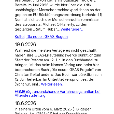
erarbeitet und von Katharina Stübinger redigiert.
Bereits im Juni 2026 wurde hier über die Kritik
unabhängiger Menschenrechtsexpert*innen an der
geplanten EU-Rückführungsverordnung berichtet.[1]
Nun hat sich auch der Menschenrechtskommissar
des Europarats, Michael O’Flaherty, zu den
geplanten „Return Hubs“…
Weiterlesen..
Keitel, Die neuen GEAS-Regeln
19.6.2026
Während die meisten Verlage es nicht geschafft
haben, ihre GEAS-Erläuterungswerke pünktlich zum
Start der Reform am 12. Juni in den Buchhandel zu
bringen, ist das beim Nomos-Verlag und beim hier
besprochenen Buch „Die neuen GEAS-Regeln“ von
Christian Keitel anders: Das Buch war pünktlich zum
12. Juni lieferbar. Im Untertitel verspricht es, der
(nicht nur: ein)…
Weiterlesen..
EGMR rügt unzureichende Verfahrensgarantien bei
Altersfeststellung
18.6.2026
In seinem Urteil vom 6. März 2025 (F.B. gegen
Belgien, Az. 47836/21) hat der Europäische