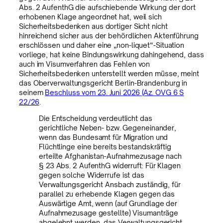
Abs. 2 AufenthG die aufschiebende Wirkung der dort
erhobenen Klage angeordnet hat, weil sich
Sicherheitsbedenken aus dortiger Sicht nicht
hinreichend sicher aus der behördlichen Aktenführung
erschlössen und daher eine „non-liquet“-Situation
vorliege, hat keine Bindungswirkung dahingehend, dass
auch im Visumverfahren das Fehlen von
Sicherheitsbedenken unterstellt werden müsse, meint
das Oberverwaltungsgericht Berlin-Brandenburg in
seinem
Beschluss vom 23. Juni 2026 (Az. OVG 6 S
22/26
.
Die Entscheidung verdeutlicht das
gerichtliche Neben- bzw. Gegeneinander,
wenn das Bundesamt für Migration und
Flüchtlinge eine bereits bestandskräftig
erteilte Afghanistan-Aufnahmezusage nach
§ 23 Abs. 2 AufenthG widerruft: Für Klagen
gegen solche Widerrufe ist das
Verwaltungsgericht Ansbach zuständig, für
parallel zu erhebende Klagen gegen das
Auswärtige Amt, wenn (auf Grundlage der
Aufnahmezusage gestellte) Visumanträge
abgelehnt werden, das Verwaltungsgericht