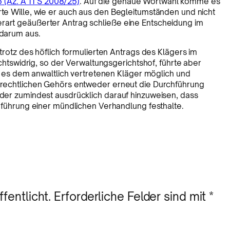
 (Az. A 11 S 2008/25)
. Auf die genaue Wortwahl komme es
rte Wille, wie er auch aus den Begleitumständen und nicht
erart geäußerter Antrag schließe eine Entscheidung im
 darum aus.
rotz des höflich formulierten Antrags des Klägers im
chtswidrig, so der Verwaltungsgerichtshof, führte aber
l es dem anwaltlich vertretenen Kläger möglich und
rechtlichen Gehörs entweder erneut die Durchführung
er zumindest ausdrücklich darauf hinzuweisen, dass
hführung einer mündlichen Verhandlung festhalte.
fentlicht.
Erforderliche Felder sind mit
*