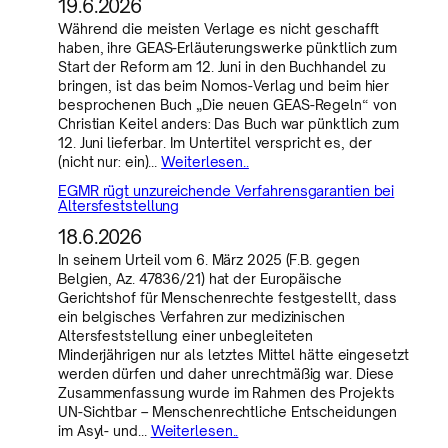
19.6.2026
Während die meisten Verlage es nicht geschafft
haben, ihre GEAS-Erläuterungswerke pünktlich zum
Start der Reform am 12. Juni in den Buchhandel zu
bringen, ist das beim Nomos-Verlag und beim hier
besprochenen Buch „Die neuen GEAS-Regeln“ von
Christian Keitel anders: Das Buch war pünktlich zum
12. Juni lieferbar. Im Untertitel verspricht es, der
(nicht nur: ein)…
Weiterlesen..
EGMR rügt unzureichende Verfahrensgarantien bei
Altersfeststellung
18.6.2026
In seinem Urteil vom 6. März 2025 (F.B. gegen
Belgien, Az. 47836/21) hat der Europäische
Gerichtshof für Menschenrechte festgestellt, dass
ein belgisches Verfahren zur medizinischen
Altersfeststellung einer unbegleiteten
Minderjährigen nur als letztes Mittel hätte eingesetzt
werden dürfen und daher unrechtmäßig war. Diese
Zusammenfassung wurde im Rahmen des Projekts
UN-Sichtbar – Menschenrechtliche Entscheidungen
im Asyl- und…
Weiterlesen..