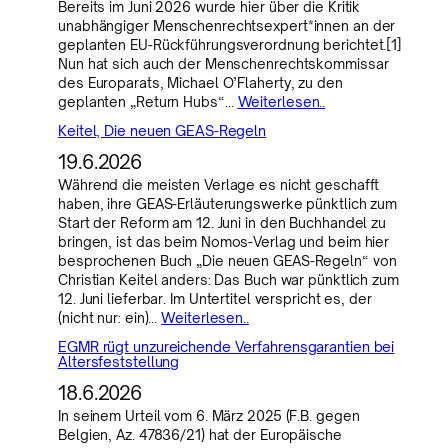
Bereits im Juni 2026 wurde hier über die Kritik
unabhängiger Menschenrechtsexpert*innen an der
geplanten EU-Rückführungsverordnung berichtet.[1]
Nun hat sich auch der Menschenrechtskommissar
des Europarats, Michael O’Flaherty, zu den
geplanten „Return Hubs“…
Weiterlesen..
Keitel, Die neuen GEAS-Regeln
19.6.2026
Während die meisten Verlage es nicht geschafft
haben, ihre GEAS-Erläuterungswerke pünktlich zum
Start der Reform am 12. Juni in den Buchhandel zu
bringen, ist das beim Nomos-Verlag und beim hier
besprochenen Buch „Die neuen GEAS-Regeln“ von
Christian Keitel anders: Das Buch war pünktlich zum
12. Juni lieferbar. Im Untertitel verspricht es, der
(nicht nur: ein)…
Weiterlesen..
EGMR rügt unzureichende Verfahrensgarantien bei
Altersfeststellung
18.6.2026
In seinem Urteil vom 6. März 2025 (F.B. gegen
Belgien, Az. 47836/21) hat der Europäische