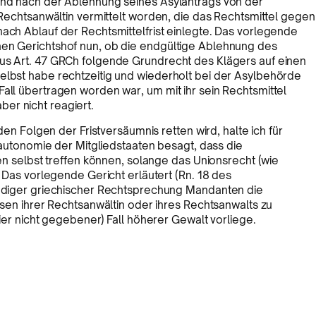
land nach der Ablehnung seines Asylantrags von der
e Rechtsanwältin vermittelt worden, die das Rechtsmittel gegen
nach Ablauf der Rechtsmittelfrist einlegte. Das vorlegende
hen Gerichtshof nun, ob die endgültige Ablehnung des
aus Art. 47 GRCh folgende Grundrecht des Klägers auf einen
elbst habe rechtzeitig und wiederholt bei der Asylbehörde
Fall übertragen worden war, um mit ihr sein Rechtsmittel
er nicht reagiert.
n Folgen der Fristversäumnis retten wird, halte ich für
autonomie der Mitgliedstaaten besagt, dass die
n selbst treffen können, solange das Unionsrecht (wie
Das vorlegende Gericht erläutert (Rn. 18 des
diger griechischer Rechtsprechung Mandanten die
en ihrer Rechtsanwältin oder ihres Rechtsanwalts zu
er nicht gegebener) Fall höherer Gewalt vorliege.