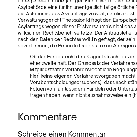
unbegleiteten minderjährigen Flüchtling in Griechen
Asylbehörde eine für ihn unentgeltlich tätige örtlich
die Ablehnung des Asylantrags zu spät, nämlich erst 
Verwaltungsgericht Thessaloniki fragt den Europäisc
Asylantrags wegen dieser Fristversäumnis nicht das 
wirksamen Rechtsbehelf verletze. Der Antragsteller s
nach den Daten der Rechtsanwältin gefragt, der sein 
abzustimmen, die Behörde habe auf seine Anfragen ab
Ob das Europarecht den Kläger tatsächlich vor de
eher zweifelhaft. Der Grundsatz der Verfahrens
Mitgliedstaaten verfahrensrechtliche Regelunge
hier) keine eigenen Verfahrensvorgaben macht. 
Vorabentscheidungsersuchens), dass nach stän
Folgen von fahrlässigem Handeln oder Unterlass
tragen haben, wenn nicht ausnahmsweise ein (hi
Kommentare
Schreibe einen Kommentar