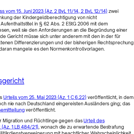
s vom 15. Juni 2023 (Az. 2 BvL 11/14, 2 BvL 12/14)
zwei
nkung der Kindergeldberechtigung von nicht
Aufenthaltstitel in § 62 Abs. 2 EStG 2006 mit dem
iesen, weil sie den Anforderungen an die Begründung einer
e Gericht müsse sich unter anderem mit den in der für
altenen Differenzierungen und der bisherigen Rechtsprechung
 daran mangele es den Normenkontrollvorlagen.
gericht
es
Urteils vom 25. Mai 2023 (Az. 1 C 6.22)
veröffentlicht, in dem
ch nie nach Deutschland eingereisten Ausländers ging; das
emitteilung
veröffentlicht.
 Migration und Flüchtlinge gegen das
Urteil des
(Az. 1 LB 484/21)
, wonach die zu erwartende Bestrafung
litärdienstverweigerung mit beachtlicher Wahrscheinlichkeit