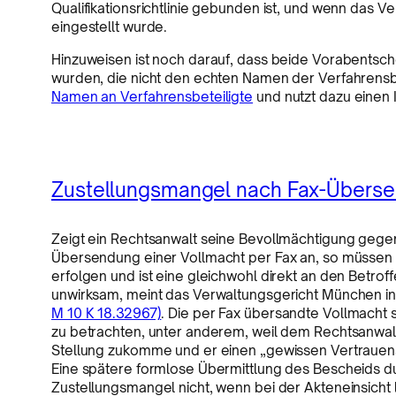
Qualifikationsrichtlinie gebunden ist, und wenn das
eingestellt wurde.
Hinzuweisen ist noch darauf, dass beide Vorabentsc
wurden, die nicht den echten Namen der Verfahrens
Namen an Verfahrensbeteiligte
und nutzt dazu einen
Zustellungsmangel nach Fax-Überse
Zeigt ein Rechtsanwalt seine Bevollmächtigung gege
Übersendung einer Vollmacht per Fax an, so müssen
erfolgen und ist eine gleichwohl direkt an den Betr
unwirksam, meint das Verwaltungsgericht München 
M 10 K 18.32967)
. Die per Fax übersandte Vollmacht s
zu betrachten, unter anderem, weil dem Rechtsanwa
Stellung zukomme und er einen „gewissen Vertrauen
Eine spätere formlose Übermittlung des Bescheids d
Zustellungsmangel nicht, wenn bei der Akteneinsicht 