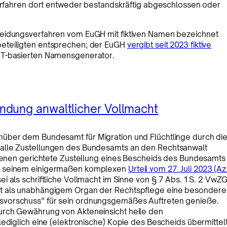
 Verfahren dort entweder bestandskräftig abgeschlossen oder
heidungsverfahren vom EuGH mit fiktiven Namen bezeichnet
beteiligten entsprechen; der EuGH
vergibt seit 2023 fiktive
 IT-basierten Namensgenerator.
ndung anwaltlicher Vollmacht
nüber dem Bundesamt für Migration und Flüchtlinge durch di
 alle Zustellungen des Bundesamts an den Rechtsanwalt
offenen gerichtete Zustellung eines Bescheids des Bundesamts
in seinem einigermaßen komplexen
Urteil vom 27. Juli 2023 (Az
ei als schriftliche Vollmacht im Sinne von § 7 Abs. 1 S. 2 VwZ
lt als unabhängigem Organ der Rechtspflege eine besondere
svorschuss“ für sein ordnungsgemäßes Auftreten genieße.
urch Gewährung von Akteneinsicht heile den
lediglich eine (elektronische) Kopie des Bescheids übermittel