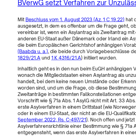
BVerwG setzt Verfahren zur Unzuläss
Mit
Beschluss vom 1. August 2023 (Az. 1 C 19.22)
hat 
ausgesetzt, in dem es offenbar um die Frage geht, ob 
vereinbar ist, wenn ein Asylantrag als Zweitantrag mi
anderen EU-Staat außer Dänemark oder Irland ein Asy
die beim Europäischen Gerichtshof anhängigen Vor
(Baabda u. a.)
, die beide durch Vorlagebeschlüsse d
1829/21.A
und
1 K 4316/21.A
) initiiert wurden.
Inhaltlich geht es in den nun beim EuGH anhängigen Ver
wonach die Mitgliedstaaten einen Asylantrag als unz
handelt, bei dem keine neuen Umstände oder Erkennt
worden sind, und um die Frage, ob diese Bestimmung e
Zweitanträge in bestimmten Fallkonstellationen entg
Vorschrift wie § 71a Abs. 1 AsylG nicht mit Art. 33 Abs.
erste Asylverfahren in einem Drittstaat (wie Norwege
oder in einem EU-Staat, der nicht an die EU-Qualifikat
September 2022, Rs. C-497/21
). Noch offen und jetzt 
Asylverfahrensrichtlinie einer Bestimmung wie § 71a 
entgegensteht, wenn das erste Asylverfahren in eine