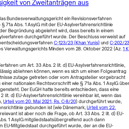
igkeit von Zweitanträgen aus
das Bundesverwaltungsgericht ein Revisionsverfahren
§ 71a Abs. 1 AsylG mit der EU-Asylverfahrensrichtlinie
t der Begründung abgelehnt wird, dass bereits in einem
lverfahren durchgeführt wurde. Der Beschluss verweist auf
abentscheidungsverfahren
C-123/23 (Khan Yunis)
und
C-202/2
es Verwaltungsgerichts Minden vom 28. Oktober 2022 (Az.
1 K
fahren um Art. 33 Abs. 2 lit. d) EU-Asylverfahrensrichtlinie,
ulässig ablehnen können, wenn es sich um einen Folgeantrag
nisse zutage getreten oder vom Antragsteller vorgebracht
iner nationalen Rechtsvorschrift wie § 71a Abs. 1 AsylG übe
egensteht. Der EuGH hatte bereits entschieden, dass eine
 2 lit. d) EU-Asylverfahrensrichtlinie vereinbar ist, wenn das
n,
Urteil vom 20. Mai 2021, Rs. C-8/20
) durchgeführt wurde,
ionsrichtlinie gebunden ist (wie Dänemark,
Urteil vom 22.
relevant ist aber noch die Frage, ob Art. 33 Abs. 2 lit. d) EU-
Abs. 1 AsylG mitgliedstaatsübergreifend auch dann
m EU-Mitgliedstaat durchgeführt wurde, der an die EU-