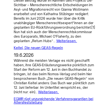
Dieser Beitrag wurde im Rahmen des Projekts UN-
Sichtbar – Menschenrechtliche Entscheidungen im
Asyl- und Migrationsrecht von Gianna Wollmann
erarbeitet und von Katharina Stübinger redigiert.
Bereits im Juni 2026 wurde hier über die Kritik
unabhängiger Menschenrechtsexpert*innen an der
geplanten EU-Rückführungsverordnung berichtet.[1]
Nun hat sich auch der Menschenrechtskommissar
des Europarats, Michael O’Flaherty, zu den
geplanten „Return Hubs“…
Weiterlesen..
Keitel, Die neuen GEAS-Regeln
19.6.2026
Während die meisten Verlage es nicht geschafft
haben, ihre GEAS-Erläuterungswerke pünktlich zum
Start der Reform am 12. Juni in den Buchhandel zu
bringen, ist das beim Nomos-Verlag und beim hier
besprochenen Buch „Die neuen GEAS-Regeln“ von
Christian Keitel anders: Das Buch war pünktlich zum
12. Juni lieferbar. Im Untertitel verspricht es, der
(nicht nur: ein)…
Weiterlesen..
EGMR rügt unzureichende Verfahrensgarantien bei
Altersfeststellung