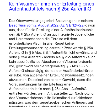
Kein Visumverfahren vor Erteilung eines
Aufenthaltstitels nach § 25a AufenthG
Das Oberverwaltungsgericht Bautzen geht in seinem
Beschluss vom 2. August 2022 (Az. 3 B 124/22)
davon
aus, dass für die Erteilung einer Aufenthaltserlaubnis
gemäß § 25a AufenthG an gut integrierte Jugendliche
und Heranwachsende die Einreise mit dem
erforderlichen Visum in aller Regel keine
Erteilungsvoraussetzung darstellt. Zwar werde § 25a
AufenthG in § 5 Abs. 3 S. 1 AufenthG nicht erwähnt, und
sehe § 25a AufenthG anders als § 25b AufenthG auch
kein ausdrückliches Absehen vom Visumerfordernis
vor, gleichwohl sei hier regelmäßig § 5 Abs. 3 S. 2
AufenthG einschlägig, der es der Ausländerbehörde
erlaube, von allgemeinen Erteilungsvoraussetzungen
abzusehen. Dabei sei von hohem Gewicht, dass die
Voraussetzungen für die Erteilung einer
Aufenthaltserlaubnis nach § 25a Abs. 1 AufenthG
entfallen würden, wenn Antragsteller zur Nachholung
des Visumverfahrens in ihr Heimatland zurückkehren
müssten, was dem gesetzgeberischen Anliegen, gut
integrierten Jugendlichen und Heranwachsenden eine