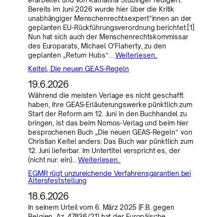
Bereits im Juni 2026 wurde hier über die Kritik
unabhängiger Menschenrechtsexpert*innen an der
geplanten EU-Rückführungsverordnung berichtet.[1]
Nun hat sich auch der Menschenrechtskommissar
des Europarats, Michael O’Flaherty, zu den
geplanten „Return Hubs“…
Weiterlesen..
Keitel, Die neuen GEAS-Regeln
19.6.2026
Während die meisten Verlage es nicht geschafft
haben, ihre GEAS-Erläuterungswerke pünktlich zum
Start der Reform am 12. Juni in den Buchhandel zu
bringen, ist das beim Nomos-Verlag und beim hier
besprochenen Buch „Die neuen GEAS-Regeln“ von
Christian Keitel anders: Das Buch war pünktlich zum
12. Juni lieferbar. Im Untertitel verspricht es, der
(nicht nur: ein)…
Weiterlesen..
EGMR rügt unzureichende Verfahrensgarantien bei
Altersfeststellung
18.6.2026
In seinem Urteil vom 6. März 2025 (F.B. gegen
Belgien, Az. 47836/21) hat der Europäische