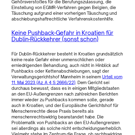
Gehörsverstoßes für die Berufungszulassung, die
Einstellung von EGMR-Verfahren gegen Belgien, die
Täuschung aufgrund einer vorherigen Täuschung und
abschiebungshaftrechtliche Verfahrenskostenhilfe.
Keine Pushback-Gefahr in Kroatien für
Dublin-Rückkehrer (sonst schon)
Für Dublin-Rückkehrer besteht in Kroatien grundsätzlich
keine reale Gefahr einer unmenschlichen oder
erniedrigenden Behandlung, auch nicht in Hinblick auf
Pushbacks oder Kettenabschiebungen, sagt der
Verwaltungsgerichtshof Mannheim in seinem
Urteil vom
11. Mai 2023 (Az. A 4 S 2666/22)
. Dem Gericht sei
durchaus bewusst, dass es in einigen Mitgliedstaaten
an den EU-Außengrenzen nach zahlreichen Berichten
immer wieder zu Pushbacks kommen solle, gerade
auch in Kroatien, und der Europäische Gerichtshof für
Menschenrechte diese Praxis bereits als
menschenrechtswidrig beanstandet habe. Die
Problematik von Pushbacks an den EU-Außengrenzen
sei allerdings als solche nicht entscheidungserheblich.
Vielmehr stehe im Zentrum die Frage, ob rechtswidrige