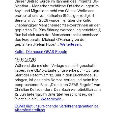
Dieser Beitrag wurde im Rahmen des Projekts UN-
Sichtbar – Menschenrechtliche Entscheidungen im
Asyl- und Migrationsrecht von Gianna Wollmann
erarbeitet und von Katharina Stübinger redigiert.
Bereits im Juni 2026 wurde hier über die Kritik
unabhängiger Menschenrechtsexpert*innen an der
geplanten EU-Rückführungsverordnung berichtet.[1]
Nun hat sich auch der Menschenrechtskommissar
des Europarats, Michael O’Flaherty, zu den
geplanten „Return Hubs“…
Weiterlesen..
Keitel, Die neuen GEAS-Regeln
19.6.2026
Während die meisten Verlage es nicht geschafft
haben, ihre GEAS-Erläuterungswerke pünktlich zum
Start der Reform am 12. Juni in den Buchhandel zu
bringen, ist das beim Nomos-Verlag und beim hier
besprochenen Buch „Die neuen GEAS-Regeln“ von
Christian Keitel anders: Das Buch war pünktlich zum
12. Juni lieferbar. Im Untertitel verspricht es, der
(nicht nur: ein)…
Weiterlesen..
EGMR rügt unzureichende Verfahrensgarantien bei
Altersfeststellung