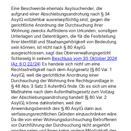
Eine Beschwerde ehemals Asylsuchender, die
aufgrund einer Abschiebungsandrohung nach § 34
AsylG vollziehbar ausreisepflichtig sind, gegen die
gerichtliche Anordnung der Durchsuchung ihrer
Wohnung zwecks Auffindens von Urkunden, sonstigen
Unterlagen und Datenträgern, die für die Feststellung
ihrer Identität und Staatsangehörigkeit von Bedeutung
sein können, ist nicht nach § 80 AsylG
ausgeschlossen, sagt das Oberverwaltungsgericht
Schleswig in seinem
Beschluss vom 30. Oktober 2024
(Az. 6 O 22/24)
. Es handele sich nicht um eine
Rechtsstreitigkeit nach dem Asylgesetz (§ 80 Var. 1
AsylG), weil die gerichtliche Anordnung einer
Durchsuchung der Wohnung ihre Rechtsgrundlage in
§ 48 Abs. 3 Satz 3 AufenthG finde. Ob es sich um eine
Maßnahme nach dem Aufenthaltsgesetz zum Vollzug
der Abschiebungsandrohung handelt (§ 80 Var. 2
AsylG), könne dahinstehen, weil der
Anwendungsbereich des § 80 AsylG dann aus
verfassungsrechtlichen Gründen einzuschränken wäre.
Da die von einer Wohnungsdurchsuchung Betroffenen
vor Durchführung der Durchsuchung nicht angehört
worden seien und ihnen keine andere Möglichkeit des