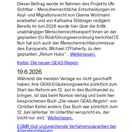
Dieser Beitrag wurde im Rahmen des Projekts UN-
Sichtbar – Menschenrechtliche Entscheidungen im
Asyl- und Migrationsrecht von Gianna Wollmann
erarbeitet und von Katharina Stübinger redigiert.
Bereits im Juni 2026 wurde hier über die Kritik
unabhängiger Menschenrechtsexpert*innen an der
geplanten EU-Rückführungsverordnung berichtet.[1]
Nun hat sich auch der Menschenrechtskommissar
des Europarats, Michael O’Flaherty, zu den
geplanten „Return Hubs“…
Weiterlesen..
Keitel, Die neuen GEAS-Regeln
19.6.2026
Während die meisten Verlage es nicht geschafft
haben, ihre GEAS-Erläuterungswerke pünktlich zum
Start der Reform am 12. Juni in den Buchhandel zu
bringen, ist das beim Nomos-Verlag und beim hier
besprochenen Buch „Die neuen GEAS-Regeln“ von
Christian Keitel anders: Das Buch war pünktlich zum
12. Juni lieferbar. Im Untertitel verspricht es, der
(nicht nur: ein)…
Weiterlesen..
EGMR rügt unzureichende Verfahrensgarantien bei
Altersfeststellung