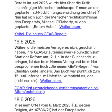
Bereits im Juni 2026 wurde hier über die Kritik
unabhängiger Menschenrechtsexpert*innen an der
geplanten EU-Rückführungsverordnung berichtet.[1]
Nun hat sich auch der Menschenrechtskommissar
des Europarats, Michael O’Flaherty, zu den
geplanten „Return Hubs“…
Weiterlesen..
Keitel, Die neuen GEAS-Regeln
19.6.2026
Während die meisten Verlage es nicht geschafft
haben, ihre GEAS-Erläuterungswerke pünktlich zum
Start der Reform am 12. Juni in den Buchhandel zu
bringen, ist das beim Nomos-Verlag und beim hier
besprochenen Buch „Die neuen GEAS-Regeln“ von
Christian Keitel anders: Das Buch war pünktlich zum
12. Juni lieferbar. Im Untertitel verspricht es, der
(nicht nur: ein)…
Weiterlesen..
EGMR rügt unzureichende Verfahrensgarantien bei
Altersfeststellung
18.6.2026
In seinem Urteil vom 6. März 2025 (F.B. gegen
Belgien, Az. 47836/21) hat der Europäische