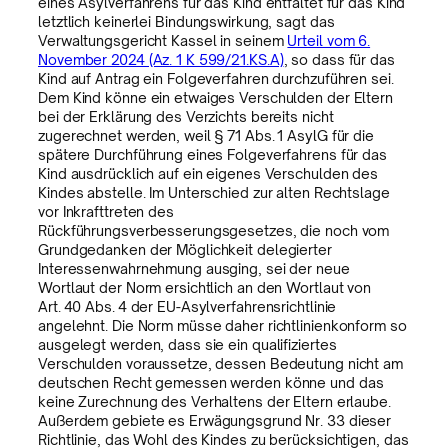
eines Asylverfahrens für das Kind entfaltet für das Kind
letztlich keinerlei Bindungswirkung, sagt das
Verwaltungsgericht Kassel in seinem
Urteil vom 6.
November 2024 (Az. 1 K 599/21.KS.A)
, so dass für das
Kind auf Antrag ein Folgeverfahren durchzuführen sei.
Dem Kind könne ein etwaiges Verschulden der Eltern
bei der Erklärung des Verzichts bereits nicht
zugerechnet werden, weil § 71 Abs. 1 AsylG für die
spätere Durchführung eines Folgeverfahrens für das
Kind ausdrücklich auf ein eigenes Verschulden des
Kindes abstelle. Im Unterschied zur alten Rechtslage
vor Inkrafttreten des
Rückführungsverbesserungsgesetzes, die noch vom
Grundgedanken der Möglichkeit delegierter
Interessenwahrnehmung ausging, sei der neue
Wortlaut der Norm ersichtlich an den Wortlaut von
Art. 40 Abs. 4 der EU-Asylverfahrensrichtlinie
angelehnt. Die Norm müsse daher richtlinienkonform so
ausgelegt werden, dass sie ein qualifiziertes
Verschulden voraussetze, dessen Bedeutung nicht am
deutschen Recht gemessen werden könne und das
keine Zurechnung des Verhaltens der Eltern erlaube.
Außerdem gebiete es Erwägungsgrund Nr. 33 dieser
Richtlinie, das Wohl des Kindes zu berücksichtigen, das