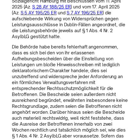
Sozialgericht Hamburg mit Beschlüssen vom 11. April
2025 (Az.
S 28 AY 188/25 ER
) und vom 17. April 2025
(Az.
S 5 AY 195/25 ER
und
S 7 AY 196/25 ER
) die
aufschiebende Wirkung von Widersprüchen gegen
Leistungsausschlüsse in Dublin-Fällen angeordnet, die
die Leistungsbehörde jeweils auf § 1 Abs. 4 Nr. 2
AsylbLG gestützt hatte.
Die Behörde habe bereits fehlerhaft angenommen,
dass es sich bei den von ihr erlassenen
Aufhebungsbescheiden über die Einstellung von
Leistungen um bloße Hinweisschreiben mit lediglich
deklaratorischem Charakter handele; dies sei
unzutreffend und widerspreche jeder Anforderung an
ein förmliches Verwaltungsverfahren mit
entsprechender Rechtsschutzmöglichkeit für die
Betroffenen. Die Bescheide seien außerdem nicht
ausreichend begründet, erwähnten insbesondere keine
Rechtsgrundlage, zudem seien die Betroffenen nicht
angehört worden. Darüber hinaus seien die Bescheide
auch materiell rechtswidrig, weil nicht feststehe, dass
die Ausreise der Betroffenen innerhalb von zwei
Wochen rechtlich und tatsächlich möglich sei, wie dies
§ 1 Abs. 4 Nr. 2 AsylbLG aber voraussetze. Sofern das