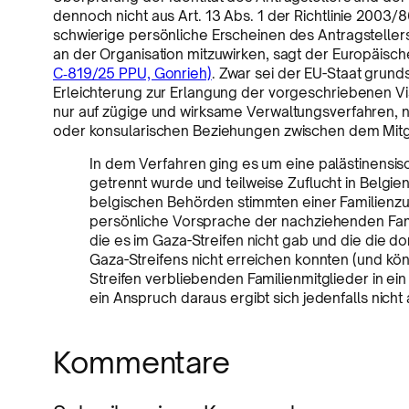
dennoch nicht aus Art. 13 Abs. 1 der Richtlinie 2003
schwierige persönliche Erscheinen des Antragsteller
an der Organisation mitzuwirken, sagt der Europäisch
C‑819/25 PPU, Gonrieh)
. Zwar sei der EU-Staat grunds
Erleichterung zur Erlangung der vorgeschriebenen Vis
nur auf zügige und wirksame Verwaltungsverfahren, n
oder konsularischen Beziehungen zwischen dem Mitgli
In dem Verfahren ging es um eine palästinensisc
getrennt wurde und teilweise Zuflucht in Belgien
belgischen Behörden stimmten einer Familienzu
persönliche Vorsprache der nachziehenden Fami
die es im Gaza-Streifen nicht gab und die die d
Gaza-Streifens nicht erreichen konnten (und kön
Streifen verbliebenden Familienmitglieder in e
ein Anspruch daraus ergibt sich jedenfalls nicht
Kommentare