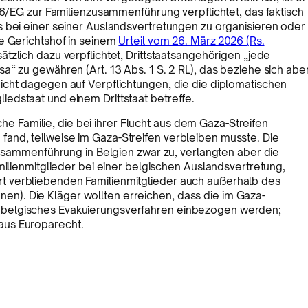
/86/EG zur Familienzusammenführung verpflichtet, das faktisch
s bei einer seiner Auslandsvertretungen zu organisieren oder
e Gerichtshof in seinem
Urteil vom 26. März 2026 (Rs.
ätzlich dazu verpflichtet, Drittstaatsangehörigen „jede
a“ zu gewähren (Art. 13 Abs. 1 S. 2 RL), das beziehe sich abe
icht dagegen auf Verpflichtungen, die die diplomatischen
edstaat und einem Drittstaat betreffe.
he Familie, die bei ihrer Flucht aus dem Gaza-Streifen
 fand, teilweise im Gaza-Streifen verbleiben musste. Die
sammenführung in Belgien zwar zu, verlangten aber die
lienmitglieder bei einer belgischen Auslandsvertretung,
ort verbliebenden Familienmitglieder auch außerhalb des
nen). Die Kläger wollten erreichen, dass die im Gaza-
in belgisches Evakuierungsverfahren einbezogen werden;
 aus Europarecht.