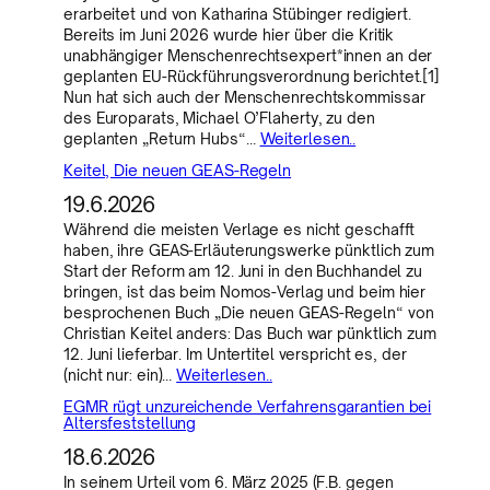
erarbeitet und von Katharina Stübinger redigiert.
Bereits im Juni 2026 wurde hier über die Kritik
unabhängiger Menschenrechtsexpert*innen an der
geplanten EU-Rückführungsverordnung berichtet.[1]
Nun hat sich auch der Menschenrechtskommissar
des Europarats, Michael O’Flaherty, zu den
geplanten „Return Hubs“…
Weiterlesen..
Keitel, Die neuen GEAS-Regeln
19.6.2026
Während die meisten Verlage es nicht geschafft
haben, ihre GEAS-Erläuterungswerke pünktlich zum
Start der Reform am 12. Juni in den Buchhandel zu
bringen, ist das beim Nomos-Verlag und beim hier
besprochenen Buch „Die neuen GEAS-Regeln“ von
Christian Keitel anders: Das Buch war pünktlich zum
12. Juni lieferbar. Im Untertitel verspricht es, der
(nicht nur: ein)…
Weiterlesen..
EGMR rügt unzureichende Verfahrensgarantien bei
Altersfeststellung
18.6.2026
In seinem Urteil vom 6. März 2025 (F.B. gegen