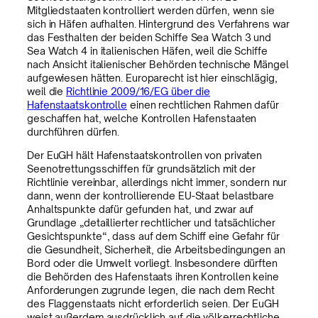
Mitgliedstaaten kontrolliert werden dürfen, wenn sie
sich in Häfen aufhalten. Hintergrund des Verfahrens war
das Festhalten der beiden Schiffe Sea Watch 3 und
Sea Watch 4 in italienischen Häfen, weil die Schiffe
nach Ansicht italienischer Behörden technische Mängel
aufgewiesen hätten. Europarecht ist hier einschlägig,
weil die
Richtlinie 2009/16/EG über die
Hafenstaatskontrolle
einen rechtlichen Rahmen dafür
geschaffen hat, welche Kontrollen Hafenstaaten
durchführen dürfen.
Der EuGH hält Hafenstaatskontrollen von privaten
Seenotrettungsschiffen für grundsätzlich mit der
Richtlinie vereinbar, allerdings nicht immer, sondern nur
dann, wenn der kontrollierende EU-Staat belastbare
Anhaltspunkte dafür gefunden hat, und zwar auf
Grundlage „detaillierter rechtlicher und tatsächlicher
Gesichtspunkte“, dass auf dem Schiff eine Gefahr für
die Gesundheit, Sicherheit, die Arbeitsbedingungen an
Bord oder die Umwelt vorliegt. Insbesondere dürften
die Behörden des Hafenstaats ihren Kontrollen keine
Anforderungen zugrunde legen, die nach dem Recht
des Flaggenstaats nicht erforderlich seien. Der EuGH
weist außerdem ausdrücklich auf die völkerrechtliche