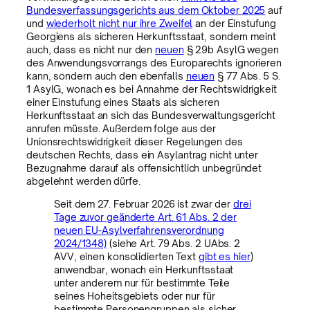
Bundesverfassungsgerichts aus dem Oktober 2025
auf
und
wiederholt nicht nur ihre Zweifel
an der Einstufung
Georgiens als sicheren Herkunftsstaat, sondern meint
auch, dass es nicht nur den
neuen
§ 29b AsylG wegen
des Anwendungsvorrangs des Europarechts ignorieren
kann, sondern auch den ebenfalls
neuen
§ 77 Abs. 5 S.
1 AsylG, wonach es bei Annahme der Rechtswidrigkeit
einer Einstufung eines Staats als sicheren
Herkunftsstaat an sich das Bundesverwaltungsgericht
anrufen müsste. Außerdem folge aus der
Unionsrechtswidrigkeit dieser Regelungen des
deutschen Rechts, dass ein Asylantrag nicht unter
Bezugnahme darauf als offensichtlich unbegründet
abgelehnt werden dürfe.
Seit dem 27. Februar 2026 ist zwar der
drei
Tage zuvor geänderte Art. 61 Abs. 2 der
neuen EU-Asylverfahrensverordnung
2024/1348)
(siehe Art. 79 Abs. 2 UAbs. 2
AVV, einen konsolidierten Text
gibt es hier
)
anwendbar, wonach ein Herkunftsstaat
unter anderem nur für bestimmte Teile
seines Hoheitsgebiets oder nur für
bestimmte Personengruppen als sicher