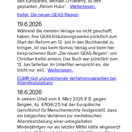
des Europarats, Michael O’Flaherty, zu den
geplanten „Return Hubs“…
Weiterlesen..
Keitel, Die neuen GEAS-Regeln
19.6.2026
Während die meisten Verlage es nicht geschafft
haben, ihre GEAS-Erläuterungswerke pünktlich zum
Start der Reform am 12. Juni in den Buchhandel zu
bringen, ist das beim Nomos-Verlag und beim hier
besprochenen Buch „Die neuen GEAS-Regeln“ von
Christian Keitel anders: Das Buch war pünktlich zum
12. Juni lieferbar. Im Untertitel verspricht es, der
(nicht nur: ein)…
Weiterlesen..
EGMR rügt unzureichende Verfahrensgarantien bei
Altersfeststellung
18.6.2026
In seinem Urteil vom 6. März 2025 (F.B. gegen
Belgien, Az. 47836/21) hat der Europäische
Gerichtshof für Menschenrechte festgestellt, dass
ein belgisches Verfahren zur medizinischen
Altersfeststellung einer unbegleiteten
Minderjährigen nur als letztes Mittel hätte eingesetzt