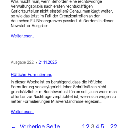
Was macht man, wenn Behörden eine rechtswidrige
Verwaltungspraxis nach ersten rechtskräftigen
Gerichtsurteilen nicht einstellen? Genau, man klagt weiter,
so wie das jetzt im Fall der Grenzkontrollen an den
deutschen EU-Binnengrenzen passiert. Außerdem in dieser
Newsletter-Ausgabe:…
Weiterlesen..
Ausgabe
222
•
21.11.2025
Höfliche Formulierung
In dieser Woche ist es beruhigend, dass die höfliche
Formulierung von asylgerichtlichen Schriftsätzen nicht
grundsätzlich zum Rechtsverlust führen soll, auch wenn man
offenbar zur Nachfrage verpflichtet ist, wenn sich wegen zu
netter Formulierungen Missverständnisse ergeben.…
Weiterlesen..
←
Vorherige Seite
1
2
3
4
5
…
22