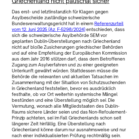
Griechenland nicht pauschal sicher
Das erst- und letztinstanzlich für Klagen gegen
Asylbescheide zuständige schweizerische
Bundesverwaltungsgericht hat in einem
Referenzurteil
vom 12. Juni 2025 (Az. F-5298/2024)
entschieden, dass
sich die schweizerische Asylbehörde SEM vor
geplanten Dublin-Überstellungen nach Griechenland
nicht auf bloße Zusicherungen griechischer Behörden
und auf eine Empfehlung der Europäischen Kommission
aus dem Jahr 2016 stützen darf, dass dem Betroffenen
Zugang zum Asylverfahren und zu einer geeigneten
Unterkunft gewährt würden. Stattdessen müsse die
Behörde die relevanten und aktuellen Tatsachen im
Zusammenhang mit der Situation von Schutzsuchenden
in Griechenland feststellen, bevor es ausdrücklich
festhalte, ob vor Ort weiterhin systemische Mängel
bestünden und eine Überstellung möglich sei. Die
Vermutung, wonach alle Mitgliedstaaten des Dublin-
Raums sichere Länder seien und das Non-Refoulement-
Prinzip achteten, sei im Fall Griechenlands schon seit
längerer Zeit hinfällig. Eine Überstellung nach
Griechenland könne darum nur ausnahmsweise und nur
nach einer individualisierten Prüfung rechtmäßig sein.