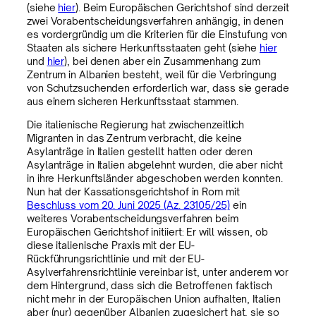
(siehe
hier
). Beim Europäischen Gerichtshof sind derzeit
zwei Vorabentscheidungsverfahren anhängig, in denen
es vordergründig um die Kriterien für die Einstufung von
Staaten als sichere Herkunftsstaaten geht (siehe
hier
und
hier
), bei denen aber ein Zusammenhang zum
Zentrum in Albanien besteht, weil für die Verbringung
von Schutzsuchenden erforderlich war, dass sie gerade
aus einem sicheren Herkunftsstaat stammen.
Die italienische Regierung hat zwischenzeitlich
Migranten in das Zentrum verbracht, die keine
Asylanträge in Italien gestellt hatten oder deren
Asylanträge in Italien abgelehnt wurden, die aber nicht
in ihre Herkunftsländer abgeschoben werden konnten.
Nun hat der Kassationsgerichtshof in Rom mit
Beschluss vom 20. Juni 2025 (Az. 23105/25)
ein
weiteres Vorabentscheidungsverfahren beim
Europäischen Gerichtshof initiiert: Er will wissen, ob
diese italienische Praxis mit der EU-
Rückführungsrichtlinie und mit der EU-
Asylverfahrensrichtlinie vereinbar ist, unter anderem vor
dem Hintergrund, dass sich die Betroffenen faktisch
nicht mehr in der Europäischen Union aufhalten, Italien
aber (nur) gegenüber Albanien zugesichert hat, sie so