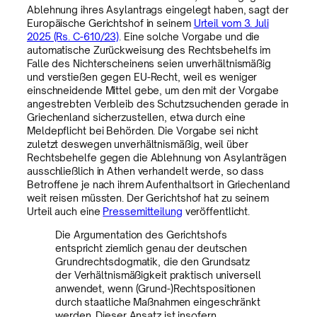
Ablehnung ihres Asylantrags eingelegt haben, sagt der
Europäische Gerichtshof in seinem
Urteil vom 3. Juli
2025 (Rs. C-610/23)
. Eine solche Vorgabe und die
automatische Zurückweisung des Rechtsbehelfs im
Falle des Nichterscheinens seien unverhältnismäßig
und verstießen gegen EU-Recht, weil es weniger
einschneidende Mittel gebe, um den mit der Vorgabe
angestrebten Verbleib des Schutzsuchenden gerade in
Griechenland sicherzustellen, etwa durch eine
Meldepflicht bei Behörden. Die Vorgabe sei nicht
zuletzt deswegen unverhältnismäßig, weil über
Rechtsbehelfe gegen die Ablehnung von Asylanträgen
ausschließlich in Athen verhandelt werde, so dass
Betroffene je nach ihrem Aufenthaltsort in Griechenland
weit reisen müssten. Der Gerichtshof hat zu seinem
Urteil auch eine
Pressemitteilung
veröffentlicht.
Die Argumentation des Gerichtshofs
entspricht ziemlich genau der deutschen
Grundrechtsdogmatik, die den Grundsatz
der Verhältnismäßigkeit praktisch universell
anwendet, wenn (Grund-)Rechtspositionen
durch staatliche Maßnahmen eingeschränkt
werden. Dieser Ansatz ist insofern