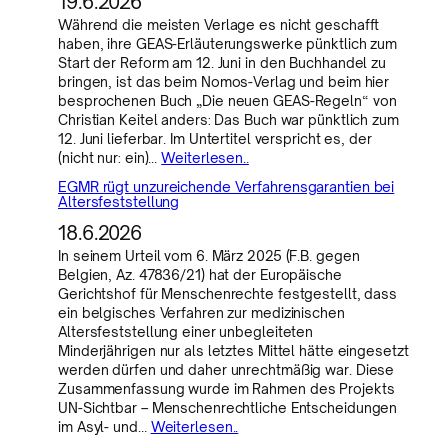
19.6.2026
Während die meisten Verlage es nicht geschafft
haben, ihre GEAS-Erläuterungswerke pünktlich zum
Start der Reform am 12. Juni in den Buchhandel zu
bringen, ist das beim Nomos-Verlag und beim hier
besprochenen Buch „Die neuen GEAS-Regeln“ von
Christian Keitel anders: Das Buch war pünktlich zum
12. Juni lieferbar. Im Untertitel verspricht es, der
(nicht nur: ein)…
Weiterlesen..
EGMR rügt unzureichende Verfahrensgarantien bei
Altersfeststellung
18.6.2026
In seinem Urteil vom 6. März 2025 (F.B. gegen
Belgien, Az. 47836/21) hat der Europäische
Gerichtshof für Menschenrechte festgestellt, dass
ein belgisches Verfahren zur medizinischen
Altersfeststellung einer unbegleiteten
Minderjährigen nur als letztes Mittel hätte eingesetzt
werden dürfen und daher unrechtmäßig war. Diese
Zusammenfassung wurde im Rahmen des Projekts
UN-Sichtbar – Menschenrechtliche Entscheidungen
im Asyl- und…
Weiterlesen..