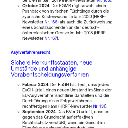
Serbien im Jahr 2019 (HRRF-Newsletter
Nr. 163
).
Oktober 2024.
Der EGMR rügt sowohl einen
Pushback von syrischen Flüchtlinge durch die
zyprische Küstenwache im Jahr 2020 (HRRF-
Newsletter
Nr. 166
) als auch die Zurückweisung
eines Schutzsuchenden an der deutsch-
österreichischen Grenze im Jahr 2018 (HRRF-
Newsletter
Nr. 167
).
Asylverfahrensrecht
Sichere Herkunftsstaaten, neue
Umstände und anhängige
Vorabentscheidungsverfahren
Februar 2024.
Der EuGH hält fest, dass jedes
EuGH-Urteil einen neuen Umstand im Sinne der
EU-Asylverfahrensrichtlinie darstellen und die
Durchführung eines Folgeverfahrens
rechtfertigen kann (HRRF-Newsletter
Nr. 131
).
September 2024.
Das BVerfG urteilt, dass es
gegen das Grundrecht auf effektiven
Rechtsschutz verstößt, wenn ein Gericht im
Eilverfahren entscheidungserhebliche