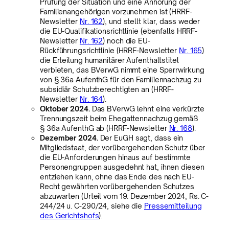
Prüfung der Situation und eine Anhörung der
Familienangehörigen vorzunehmen ist (HRRF-
Newsletter
Nr. 162
), und stellt klar, dass weder
die EU-Qualifikationsrichtlinie (ebenfalls HRRF-
Newsletter
Nr. 162
) noch die EU-
Rückführungsrichtlinie (HRRF-Newsletter
Nr. 165
)
die Erteilung humanitärer Aufenthaltstitel
verbieten, das BVerwG nimmt eine Sperrwirkung
von § 36a AufenthG für den Familiennachzug zu
subsidiär Schutzberechtigten an (HRRF-
Newsletter
Nr. 164
).
Oktober 2024.
Das BVerwG lehnt eine verkürzte
Trennungszeit beim Ehegattennachzug gemäß
§ 36a AufenthG ab (HRRF-Newsletter
Nr. 168
).
Dezember 2024.
Der EuGH sagt, dass ein
Mitgliedstaat, der vorübergehenden Schutz über
die EU-Anforderungen hinaus auf bestimmte
Personengruppen ausgedehnt hat, ihnen diesen
entziehen kann, ohne das Ende des nach EU-
Recht gewährten vorübergehenden Schutzes
abzuwarten (Urteil vom 19. Dezember 2024, Rs. C-
244/24 u. C-290/24, siehe die
Pressemitteilung
des Gerichtshofs
).