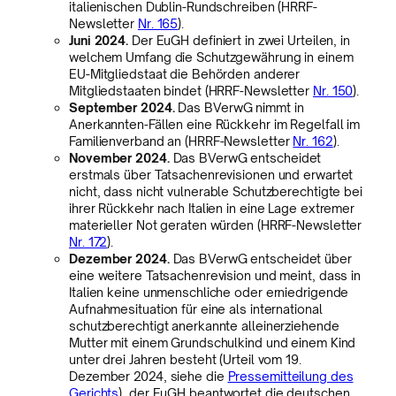
italienischen Dublin-Rundschreiben (HRRF-
Newsletter
Nr. 165
).
Juni 2024.
Der EuGH definiert in zwei Urteilen, in
welchem Umfang die Schutzgewährung in einem
EU-Mitgliedstaat die Behörden anderer
Mitgliedstaaten bindet (HRRF-Newsletter
Nr. 150
).
September 2024.
Das BVerwG nimmt in
Anerkannten-Fällen eine Rückkehr im Regelfall im
Familienverband an (HRRF-Newsletter
Nr. 162
).
November 2024.
Das BVerwG entscheidet
erstmals über Tatsachenrevisionen und erwartet
nicht, dass nicht vulnerable Schutzberechtigte bei
ihrer Rückkehr nach Italien in eine Lage extremer
materieller Not geraten würden (HRRF-Newsletter
Nr. 172
).
Dezember 2024.
Das BVerwG entscheidet über
eine weitere Tatsachenrevision und meint, dass in
Italien keine unmenschliche oder erniedrigende
Aufnahmesituation für eine als international
schutzberechtigt anerkannte alleinerziehende
Mutter mit einem Grundschulkind und einem Kind
unter drei Jahren besteht (Urteil vom 19.
Dezember 2024, siehe die
Pressemitteilung des
Gerichts
), der EuGH beantwortet die deutschen