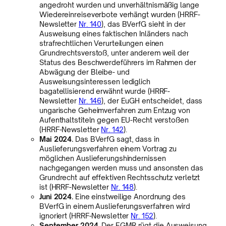
angedroht wurden und unverhältnismäßig lange
Wiedereinreiseverbote verhängt wurden (HRRF-
Newsletter
Nr. 140
), das BVerfG sieht in der
Ausweisung eines faktischen Inländers nach
strafrechtlichen Verurteilungen einen
Grundrechtsverstoß, unter anderem weil der
Status des Beschwerdeführers im Rahmen der
Abwägung der Bleibe- und
Ausweisungsinteressen lediglich
bagatellisierend erwähnt wurde (HRRF-
Newsletter
Nr. 146
), der EuGH entscheidet, dass
ungarische Geheimverfahren zum Entzug von
Aufenthaltstiteln gegen EU-Recht verstoßen
(HRRF-Newsletter
Nr. 142
).
Mai 2024.
Das BVerfG sagt, dass in
Auslieferungsverfahren einem Vortrag zu
möglichen Auslieferungshindernissen
nachgegangen werden muss und ansonsten das
Grundrecht auf effektiven Rechtsschutz verletzt
ist (HRRF-Newsletter
Nr. 148
).
Juni 2024.
Eine einstweilige Anordnung des
BVerfG in einem Auslieferungsverfahren wird
ignoriert (HRRF-Newsletter
Nr. 152
).
September 2024.
Der EGMR rügt die Ausweisung