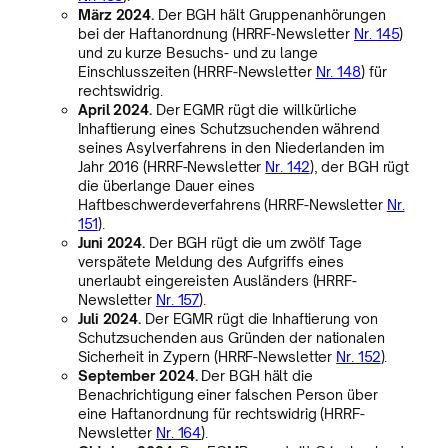
März 2024.
Der BGH hält Gruppenanhörungen
bei der Haftanordnung (HRRF-Newsletter
Nr. 145
)
und zu kurze Besuchs- und zu lange
Einschlusszeiten (HRRF-Newsletter
Nr. 148
) für
rechtswidrig.
April 2024.
Der EGMR rügt die willkürliche
Inhaftierung eines Schutzsuchenden während
seines Asylverfahrens in den Niederlanden im
Jahr 2016 (HRRF-Newsletter
Nr. 142
), der BGH rügt
die überlange Dauer eines
Haftbeschwerdeverfahrens (HRRF-Newsletter
Nr.
151
).
Juni 2024.
Der BGH rügt die um zwölf Tage
verspätete Meldung des Aufgriffs eines
unerlaubt eingereisten Ausländers (HRRF-
Newsletter
Nr. 157
).
Juli 2024.
Der EGMR rügt die Inhaftierung von
Schutzsuchenden aus Gründen der nationalen
Sicherheit in Zypern (HRRF-Newsletter
Nr. 152
).
September 2024.
Der BGH hält die
Benachrichtigung einer falschen Person über
eine Haftanordnung für rechtswidrig (HRRF-
Newsletter
Nr. 164
).