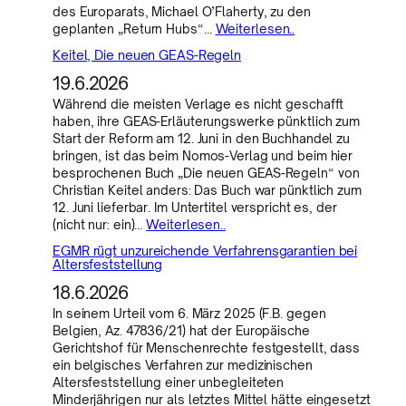
des Europarats, Michael O’Flaherty, zu den
geplanten „Return Hubs“…
Weiterlesen..
Keitel, Die neuen GEAS-Regeln
19.6.2026
Während die meisten Verlage es nicht geschafft
haben, ihre GEAS-Erläuterungswerke pünktlich zum
Start der Reform am 12. Juni in den Buchhandel zu
bringen, ist das beim Nomos-Verlag und beim hier
besprochenen Buch „Die neuen GEAS-Regeln“ von
Christian Keitel anders: Das Buch war pünktlich zum
12. Juni lieferbar. Im Untertitel verspricht es, der
(nicht nur: ein)…
Weiterlesen..
EGMR rügt unzureichende Verfahrensgarantien bei
Altersfeststellung
18.6.2026
In seinem Urteil vom 6. März 2025 (F.B. gegen
Belgien, Az. 47836/21) hat der Europäische
Gerichtshof für Menschenrechte festgestellt, dass
ein belgisches Verfahren zur medizinischen
Altersfeststellung einer unbegleiteten
Minderjährigen nur als letztes Mittel hätte eingesetzt