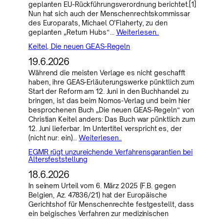
geplanten EU-Rückführungsverordnung berichtet.[1]
Nun hat sich auch der Menschenrechtskommissar
des Europarats, Michael O’Flaherty, zu den
geplanten „Return Hubs“…
Weiterlesen..
Keitel, Die neuen GEAS-Regeln
19.6.2026
Während die meisten Verlage es nicht geschafft
haben, ihre GEAS-Erläuterungswerke pünktlich zum
Start der Reform am 12. Juni in den Buchhandel zu
bringen, ist das beim Nomos-Verlag und beim hier
besprochenen Buch „Die neuen GEAS-Regeln“ von
Christian Keitel anders: Das Buch war pünktlich zum
12. Juni lieferbar. Im Untertitel verspricht es, der
(nicht nur: ein)…
Weiterlesen..
EGMR rügt unzureichende Verfahrensgarantien bei
Altersfeststellung
18.6.2026
In seinem Urteil vom 6. März 2025 (F.B. gegen
Belgien, Az. 47836/21) hat der Europäische
Gerichtshof für Menschenrechte festgestellt, dass
ein belgisches Verfahren zur medizinischen