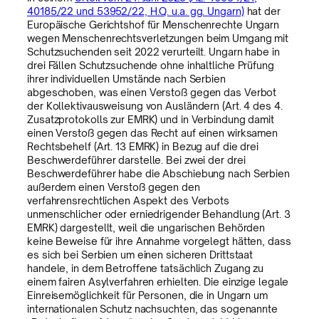
40185/22 und 53952/22, H.Q. u.a. gg. Ungarn)
hat der
Europäische Gerichtshof für Menschenrechte Ungarn
wegen Menschenrechtsverletzungen beim Umgang mit
Schutzsuchenden seit 2022 verurteilt. Ungarn habe in
drei Fällen Schutzsuchende ohne inhaltliche Prüfung
ihrer individuellen Umstände nach Serbien
abgeschoben, was einen Verstoß gegen das Verbot
der Kollektivausweisung von Ausländern (Art. 4 des 4.
Zusatzprotokolls zur EMRK) und in Verbindung damit
einen Verstoß gegen das Recht auf einen wirksamen
Rechtsbehelf (Art. 13 EMRK) in Bezug auf die drei
Beschwerdeführer darstelle. Bei zwei der drei
Beschwerdeführer habe die Abschiebung nach Serbien
außerdem einen Verstoß gegen den
verfahrensrechtlichen Aspekt des Verbots
unmenschlicher oder erniedrigender Behandlung (Art. 3
EMRK) dargestellt, weil die ungarischen Behörden
keine Beweise für ihre Annahme vorgelegt hätten, dass
es sich bei Serbien um einen sicheren Drittstaat
handele, in dem Betroffene tatsächlich Zugang zu
einem fairen Asylverfahren erhielten. Die einzige legale
Einreisemöglichkeit für Personen, die in Ungarn um
internationalen Schutz nachsuchten, das sogenannte