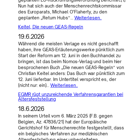
Nun hat sich auch der Menschenrechtskommissar
des Europarats, Michael O’Flaherty, zu den
geplanten „Return Hubs“…
Weiterlesen..
Keitel, Die neuen GEAS-Regeln
19.6.2026
Während die meisten Verlage es nicht geschafft
haben, ihre GEAS-Erläuterungswerke pünktlich zum
Start der Reform am 12. Juni in den Buchhandel zu
bringen, ist das beim Nomos-Verlag und beim hier
besprochenen Buch „Die neuen GEAS-Regeln“ von
Christian Keitel anders: Das Buch war pünktlich zum
12. Juni lieferbar. Im Untertitel verspricht es, der
(nicht nur: ein)…
Weiterlesen..
EGMR rügt unzureichende Verfahrensgarantien bei
Altersfeststellung
18.6.2026
In seinem Urteil vom 6. März 2025 (F.B. gegen
Belgien, Az. 47836/21) hat der Europäische
Gerichtshof für Menschenrechte festgestellt, dass
ein belgisches Verfahren zur medizinischen
Altersfeststellung einer unbegleiteten