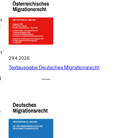
m
z
n
29.4.2026
Textausgabe Deutsches Migrationsrecht
l
h