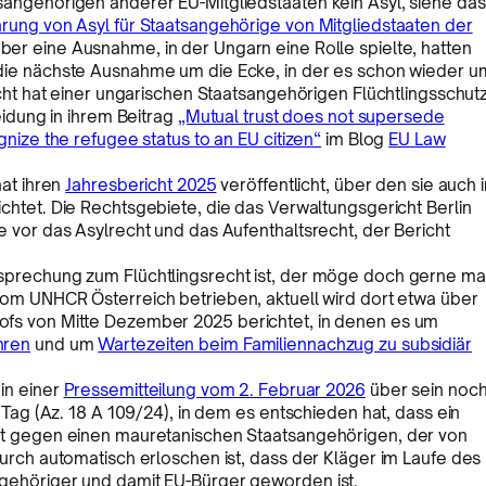
angehörigen anderer EU-Mitgliedstaaten kein Asyl, siehe das
rung von Asyl für Staatsangehörige von Mitgliedstaaten der
ber eine Ausnahme, in der Ungarn eine Rolle spielte, hatten
die nächste Ausnahme um die Ecke, in der es schon wieder u
icht hat einer ungarischen Staatsangehörigen Flüchtlingsschut
eidung in ihrem Beitrag
„Mutual trust does not supersede
nize the refugee status to an EU citizen“
im Blog
EU Law
hat ihren
Jahresbericht 2025
veröffentlicht, über den sie auch i
chtet. Die Rechtsgebiete, die das Verwaltungsgericht Berlin
 vor das Asylrecht und das Aufenthaltsrecht, der Bericht
sprechung zum Flüchtlingsrecht ist, der möge doch gerne ma
om UNHCR Österreich betrieben, aktuell wird dort etwa über
fs von Mitte Dezember 2025 berichtet, in denen es um
hren
und um
Wartezeiten beim Familiennachzug zu subsidiär
in einer
Pressemitteilung vom 2. Februar 2026
über sein noc
 Tag (Az. 18 A 109/24), in dem es entschieden hat, dass ein
ot gegen einen mauretanischen Staatsangehörigen, der von
urch automatisch erloschen ist, dass der Kläger im Laufe des
gehöriger und damit EU-Bürger geworden ist.