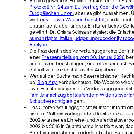
An sich gewähren EU-Mitgliedstaaten den Staats
Protokoll Nr. 24 zum EU-Vertrag über die Gewäh
Europäischen Union
, aber es gibt Ausnahmen. Ü
wir hier
vor zwei Wochen berichtet
, nun kommt 
Ungarn geht, aber anders: Ein italienisches Ger
gewährt. Dr. Chiara Scissa analysiert die Entsch
human rights! Italian judges unprecedently recog
Analysis
.
Die Präsidentin des Verwaltungsgerichts Berlin 
einer
Pressemitteilung vom 30. Januar 2026
beri
am meisten beschäftigen, sind offenbar nach wie
enthält zahlreiche statistische Angaben.
Wer auf der Suche nach österreichischer Recht
bei
Blog Asyl
vorbeischauen. Die Website wird v
zwei Entscheidungen des Verfassungsgerichtsho
Familiennachzug bei laufendem Widerrufsverfa
Schutzberechtigten
geht.
Das Oberverwaltungsgericht Münster informiert 
nicht im Volltext vorliegendes Urteil vom selben
2002 erlassenes Einreise- und Aufenthaltsverb
2002 bis 2016 in Guantánamo inhaftiert war, dad
Berufungsverfahrens niederländischer Staatsan