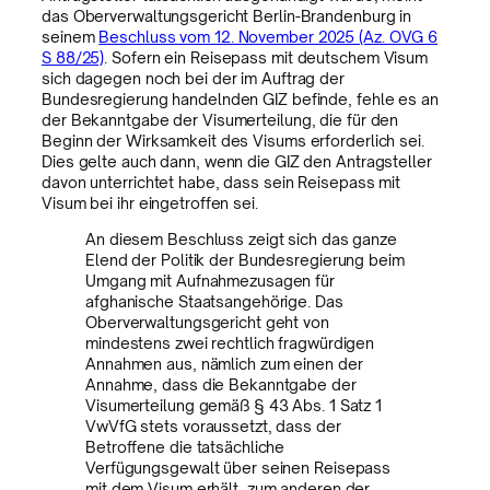
das Oberverwaltungsgericht Berlin-Brandenburg in
seinem
Beschluss vom 12. November 2025 (Az. OVG 6
S 88/25)
. Sofern ein Reisepass mit deutschem Visum
sich dagegen noch bei der im Auftrag der
Bundesregierung handelnden GIZ befinde, fehle es an
der Bekanntgabe der Visumerteilung, die für den
Beginn der Wirksamkeit des Visums erforderlich sei.
Dies gelte auch dann, wenn die GIZ den Antragsteller
davon unterrichtet habe, dass sein Reisepass mit
Visum bei ihr eingetroffen sei.
An diesem Beschluss zeigt sich das ganze
Elend der Politik der Bundesregierung beim
Umgang mit Aufnahmezusagen für
afghanische Staatsangehörige. Das
Oberverwaltungsgericht geht von
mindestens zwei rechtlich fragwürdigen
Annahmen aus, nämlich zum einen der
Annahme, dass die Bekanntgabe der
Visumerteilung gemäß § 43 Abs. 1 Satz 1
VwVfG stets voraussetzt, dass der
Betroffene die tatsächliche
Verfügungsgewalt über seinen Reisepass
mit dem Visum erhält, zum anderen der