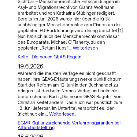
Sichtbar – Menschenrechtliche Entscheidungen im
Asyl- und Migrationsrecht von Gianna Wollmann
erarbeitet und von Katharina Stübinger redigiert.
Bereits im Juni 2026 wurde hier über die Kritik
unabhängiger Menschenrechtsexpert*innen an der
geplanten EU-Rückführungsverordnung berichtet.[1]
Nun hat sich auch der Menschenrechtskommissar
des Europarats, Michael O’Flaherty, zu den
geplanten „Return Hubs“…
Weiterlesen..
Keitel, Die neuen GEAS-Regeln
19.6.2026
Während die meisten Verlage es nicht geschafft
haben, ihre GEAS-Erläuterungswerke pünktlich zum
Start der Reform am 12. Juni in den Buchhandel zu
bringen, ist das beim Nomos-Verlag und beim hier
besprochenen Buch „Die neuen GEAS-Regeln“ von
Christian Keitel anders: Das Buch war pünktlich zum
12. Juni lieferbar. Im Untertitel verspricht es, der
(nicht nur: ein)…
Weiterlesen..
EGMR rügt unzureichende Verfahrensgarantien bei
Altersfeststellung
18.6.2026