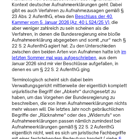
Kontext deutscher Aufnahmeerklärungen geht. Dabei
gibt es auch Verfahren zu Aufnahmezusagen gemäß §
23 Abs. 2 AufenthG, etwa den
Beschluss der 40.
Kammer vom 5. Januar 2026 (Az. 40 L 524/25 V)
, die
aber weniger zahlreich zu sein scheinen als die
Verfahren, in denen die Bundesregierung eine bloße
Aufnahmeerklärung abgegeben und somit „nur“ nach §
22 S. 2 AufenthG agiert hat. Zu den Unterschieden
zwischen den beiden Arten von Aufnahmen hatte ich
im
letzten Sommer mal was aufgeschrieben
, aus dem
Januar 2026 sind mir vier Beschlüsse aufgefallen, in
denen es um § 22 S. 2 AufenthG ging.
Terminologisch scheint sich dabei beim
Verwaltungsgericht mittlerweile der eigentlich komplett
unjuristische Begriff der „Abkehr“ durchgesetzt zu
haben, um das Vorgehen der Bundesregierung zu
beschreiben, die von ihren Aufnahmeerklärungen nichts
mehr wissen will. Die letztes Jahr noch gebräuchlichen
Begriffe der „Rücknahme“ oder des „Widerrufs“ von
Aufnahmeerklärungen passen nämlich zumindest bei
Aufnahmeerklärungen gemäß § 22 S. 2 AufenthG
eigentlich nicht, weil es sich um juristische Fachbegriffe
mit einer feststehenden Bedeutung handelt ( siehe
§