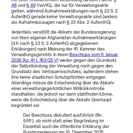
48
und
§ 49
VwVfG), die nur für Verwaltungsakte
gelten, während Aufnahmeerklärungen nach § 22 S. 2
AufenthG gerade
keine
Verwaltungsakte sind (anders
als Aufnahmezusagen nach § 23 Abs. 2 AufenthG).
Jedenfalls verstößt die Abkehr der Bundesregierung
von ihren eigenen Afghanistan-Aufnahmeerklärungen
(d.h. nach § 22 S. 2 AufenthG abgegebenen
Erklärungen) nach Meinung der 41. Kammer des
Verwaltungsgerichts in ihrem
Beschluss vom 6. Januar
2026 (Az. 41 L 763/25 V)
weder gegen den Grundsatz
der Selbstbindung der Verwaltung noch gegen den
Grundsatz des Vertrauensschutzes, außerdem stehen
ihre keine staatlichen Schutzpflichten entgegen.
Allerdings müsse die Entscheidung über die Abkehr
einer verwaltungsgerichtlichen Willkürkontrolle
standhalten, die jedoch nur dann stattfinden könne,
wenn die Entscheidung über die Abkehr überhaupt
begründet sei.
Der Beschluss diskutiert ausführlich (Rn.
55ff.), ob nicht statt einer Begründung im
Einzelfall auch die öffentliche Erklärung der
Bundesregierung am 10. Dezember 2025