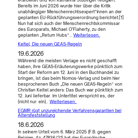
Bereits im Juni 2026 wurde hier über die Kritik
unabhängiger Menschenrechtsexpert*innen an der
geplanten EU-Rückführungsverordnung berichtet.[1]
Nun hat sich auch der Menschenrechtskommissar
des Europarats, Michael O’Flaherty, zu den
geplanten „Return Hubs“…
Weiterlesen..
Keitel, Die neuen GEAS-Regeln
19.6.2026
Während die meisten Verlage es nicht geschafft
haben, ihre GEAS-Erläuterungswerke pünktlich zum
Start der Reform am 12. Juni in den Buchhandel zu
bringen, ist das beim Nomos-Verlag und beim hier
besprochenen Buch „Die neuen GEAS-Regeln“ von
Christian Keitel anders: Das Buch war pünktlich zum
12. Juni lieferbar. Im Untertitel verspricht es, der
(nicht nur: ein)…
Weiterlesen..
EGMR rügt unzureichende Verfahrensgarantien bei
Altersfeststellung
18.6.2026
In seinem Urteil vom 6. März 2025 (F.B. gegen
Belgien, Az. 47836/21) hat der Europäische