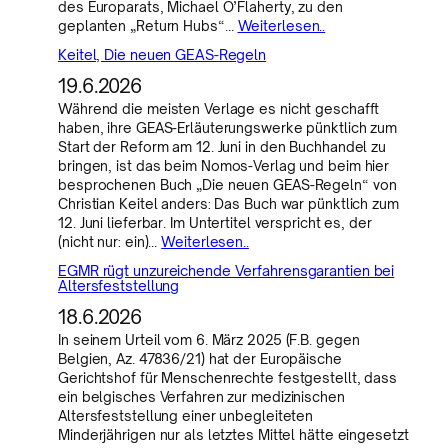
des Europarats, Michael O’Flaherty, zu den
geplanten „Return Hubs“…
Weiterlesen..
Keitel, Die neuen GEAS-Regeln
19.6.2026
Während die meisten Verlage es nicht geschafft
haben, ihre GEAS-Erläuterungswerke pünktlich zum
Start der Reform am 12. Juni in den Buchhandel zu
bringen, ist das beim Nomos-Verlag und beim hier
besprochenen Buch „Die neuen GEAS-Regeln“ von
Christian Keitel anders: Das Buch war pünktlich zum
12. Juni lieferbar. Im Untertitel verspricht es, der
(nicht nur: ein)…
Weiterlesen..
EGMR rügt unzureichende Verfahrensgarantien bei
Altersfeststellung
18.6.2026
In seinem Urteil vom 6. März 2025 (F.B. gegen
Belgien, Az. 47836/21) hat der Europäische
Gerichtshof für Menschenrechte festgestellt, dass
ein belgisches Verfahren zur medizinischen
Altersfeststellung einer unbegleiteten
Minderjährigen nur als letztes Mittel hätte eingesetzt