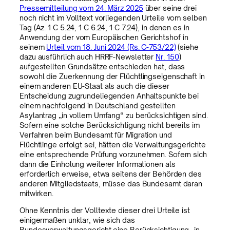
Pressemitteilung vom 24. März 2025
über seine drei
noch nicht im Volltext vorliegenden Urteile vom selben
Tag (Az. 1 C 5.24, 1 C 6.24, 1 C 7.24), in denen es in
Anwendung der vom Europäischen Gerichtshof in
seinem
Urteil vom 18. Juni 2024 (Rs. C-753/22)
(siehe
dazu ausführlich auch HRRF-Newsletter
Nr. 150
)
aufgestellten Grundsätze entschieden hat, dass
sowohl die Zuerkennung der Flüchtlingseigenschaft in
einem anderen EU-Staat als auch die dieser
Entscheidung zugrundeliegenden Anhaltspunkte bei
einem nachfolgend in Deutschland gestellten
Asylantrag „in vollem Umfang“ zu berücksichtigen sind.
Sofern eine solche Berücksichtigung nicht bereits im
Verfahren beim Bundesamt für Migration und
Flüchtlinge erfolgt sei, hätten die Verwaltungsgerichte
eine entsprechende Prüfung vorzunehmen. Sofern sich
dann die Einholung weiterer Informationen als
erforderlich erweise, etwa seitens der Behörden des
anderen Mitgliedstaats, müsse das Bundesamt daran
mitwirken.
Ohne Kenntnis der Volltexte dieser drei Urteile ist
einigermaßen unklar, wie sich das
Bundesverwaltungsgericht eine Berücksichtigung „in