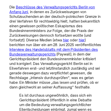
Die
Beschlüsse des Verwaltungsgerichts Berlin von
Anfang Juni
, in denen es Zurückweisungen von
Schutzsuchenden an der deutsch-polnischen Grenze in
drei Verfahren für rechtswidrig hielt, hatten bekanntlich
einen gewissen politischen Eskapismus des
Bundesinnenministers zur Folge, der die Praxis der
Zurückweisungen dennoch fortsetzen wollte (und
fortsetzt). Diverse Medien (etwa
hier
oder
hier
)
berichten nun über ein am 28. Juni 2025 veröffentlichtes
Interview des Handelsblatts mit dem Präsidenten des
Bundesverwaltungsgerichts
(Paywall), in dem der
Gerichtspräsident den Bundesinnenminister kritisiert
und korrigiert. Das Verwaltungsgericht Berlin sei in
Eilverfahren erst- und letztinstanzlich zuständig und sei
gerade deswegen dazu verpflichtet gewesen, die
Rechtslage „intensiv durchzuprüfen“, was es getan
habe. Ein Minister müsse „das lesen und prüfen, ob er
dann gleichwohl an seiner Auffassung“ festhalte.
Es ist durchaus ungewöhnlich, dass sich ein
Gerichtspräsident öffentlich in eine Debatte
um die Bedeutung verwaltungsgerichtlicher
Eilentscheidungen einbringt, zumal wenn es