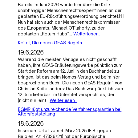
Bereits im Juni 2026 wurde hier über die Kritik
unabhängiger Menschenrechtsexpert*innen an der
geplanten EU-Rückführungsverordnung berichtet.[1]
Nun hat sich auch der Menschenrechtskommissar
des Europarats, Michael O’Flaherty, zu den
geplanten „Return Hubs“…
Weiterlesen..
Keitel, Die neuen GEAS-Regeln
19.6.2026
Während die meisten Verlage es nicht geschafft
haben, ihre GEAS-Erläuterungswerke pünktlich zum
Start der Reform am 12. Juni in den Buchhandel zu
bringen, ist das beim Nomos-Verlag und beim hier
besprochenen Buch „Die neuen GEAS-Regeln“ von
Christian Keitel anders: Das Buch war pünktlich zum
12. Juni lieferbar. Im Untertitel verspricht es, der
(nicht nur: ein)…
Weiterlesen..
EGMR rügt unzureichende Verfahrensgarantien bei
Altersfeststellung
18.6.2026
In seinem Urteil vom 6. März 2025 (F.B. gegen
Belgien, Az. 47836/21) hat der Europäische